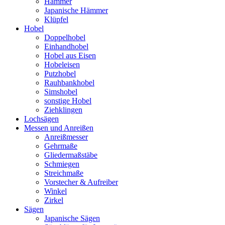
Hämmer
Japanische Hämmer
Klüpfel
Hobel
Doppelhobel
Einhandhobel
Hobel aus Eisen
Hobeleisen
Putzhobel
Rauhbankhobel
Simshobel
sonstige Hobel
Ziehklingen
Lochsägen
Messen und Anreißen
Anreißmesser
Gehrmaße
Gliedermaßstäbe
Schmiegen
Streichmaße
Vorstecher & Aufreiber
Winkel
Zirkel
Sägen
Japanische Sägen