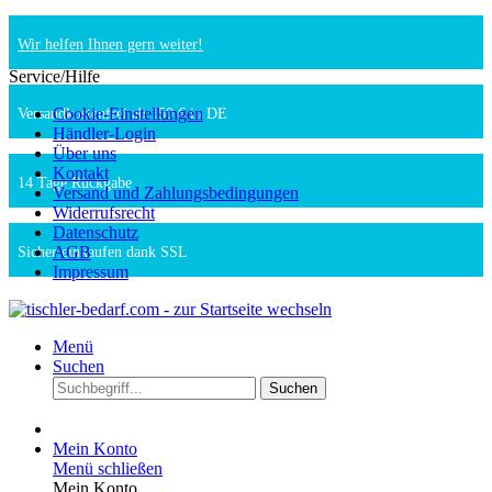
Wir helfen Ihnen gern weiter!
Service/Hilfe
Cookie-Einstellungen
Versandkostenfrei ab 150 € in DE
Händler-Login
Über uns
Kontakt
14 Tage Rückgabe
Versand und Zahlungsbedingungen
Widerrufsrecht
Datenschutz
AGB
Sicher einkaufen dank SSL
Impressum
Menü
Suchen
Suchen
Mein Konto
Menü schließen
Mein Konto