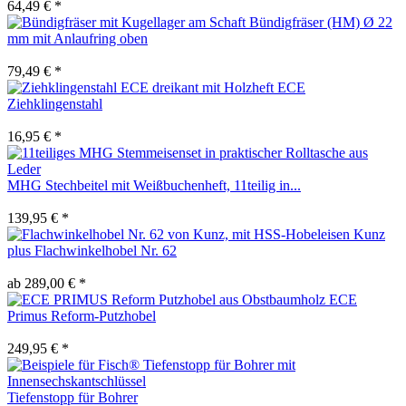
64,49 € *
Bündigfräser (HM) Ø 22
mm mit Anlaufring oben
79,49 € *
ECE
Ziehklingenstahl
16,95 € *
MHG Stechbeitel mit Weißbuchenheft, 11teilig in...
139,95 € *
Kunz
plus Flachwinkelhobel Nr. 62
ab 289,00 € *
ECE
Primus Reform-Putzhobel
249,95 € *
Tiefenstopp für Bohrer