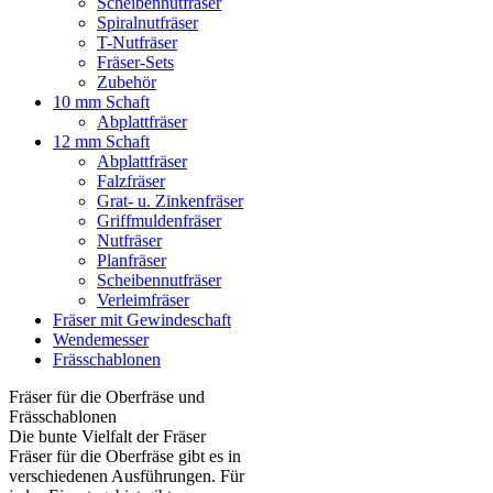
Scheibennutfräser
Spiralnutfräser
T-Nutfräser
Fräser-Sets
Zubehör
10 mm Schaft
Abplattfräser
12 mm Schaft
Abplattfräser
Falzfräser
Grat- u. Zinkenfräser
Griffmuldenfräser
Nutfräser
Planfräser
Scheibennutfräser
Verleimfräser
Fräser mit Gewindeschaft
Wendemesser
Frässchablonen
Fräser für die Oberfräse und
Frässchablonen
Die bunte Vielfalt der Fräser
Fräser für die Oberfräse gibt es in
verschiedenen Ausführungen. Für