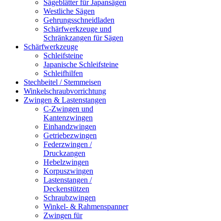
Sägeblätter für Japansägen
Westliche Sägen
Gehrungsschneidladen
Schärfwerkzeuge und
Schränkzangen für Sägen
Schärfwerkzeuge
Schleifsteine
Japanische Schleifsteine
Schleifhilfen
Stechbeitel / Stemmeisen
Winkelschraubvorrichtung
Zwingen & Lastenstangen
C-Zwingen und
Kantenzwingen
Einhandzwingen
Getriebezwingen
Federzwingen /
Druckzangen
Hebelzwingen
Korpuszwingen
Lastenstangen /
Deckenstützen
Schraubzwingen
Winkel- & Rahmenspanner
Zwingen für