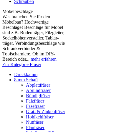
Schrauben
Möbelbeschläge
Was brauchen Sie für den
Möbelbau? Hochwertige
Beschläge! Beschläge für Möbel
sind z.B. Boden­träger, Filzgleiter,
Sockelhöhen­versteller, Tablar­
träger, Verbindungs­beschläge wie
Schrank­verbinder &
Topfscharniere. Ob im DIY-
Bereich oder...
mehr erfahren
Zur Kategorie Fräser
Druckkamm
8 mm Schaft
Abplattfräser
Abrundfräser
Bündigfräser
Falzfräser
Fasefräser
Grat- & Zinkenfräser
Hohlkehlfräser
Nutfräser
Planfräser