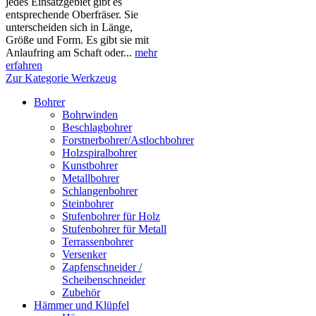
jedes Einsatzgebiet gibt es
entsprechende Oberfräser. Sie
unterscheiden sich in Länge,
Größe und Form. Es gibt sie mit
Anlaufring am Schaft oder...
mehr
erfahren
Zur Kategorie Werkzeug
Bohrer
Bohrwinden
Beschlagbohrer
Forstnerbohrer/Astlochbohrer
Holzspiralbohrer
Kunstbohrer
Metallbohrer
Schlangenbohrer
Steinbohrer
Stufenbohrer für Holz
Stufenbohrer für Metall
Terrassenbohrer
Versenker
Zapfenschneider /
Scheibenschneider
Zubehör
Hämmer und Klüpfel