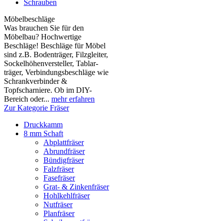
Schrauben
Möbelbeschläge
Was brauchen Sie für den
Möbelbau? Hochwertige
Beschläge! Beschläge für Möbel
sind z.B. Boden­träger, Filzgleiter,
Sockelhöhen­versteller, Tablar­
träger, Verbindungs­beschläge wie
Schrank­verbinder &
Topfscharniere. Ob im DIY-
Bereich oder...
mehr erfahren
Zur Kategorie Fräser
Druckkamm
8 mm Schaft
Abplattfräser
Abrundfräser
Bündigfräser
Falzfräser
Fasefräser
Grat- & Zinkenfräser
Hohlkehlfräser
Nutfräser
Planfräser