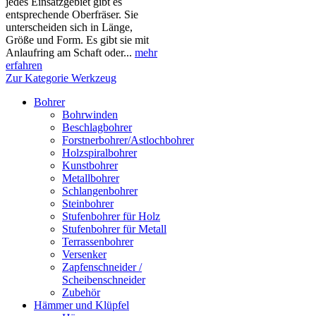
jedes Einsatzgebiet gibt es
entsprechende Oberfräser. Sie
unterscheiden sich in Länge,
Größe und Form. Es gibt sie mit
Anlaufring am Schaft oder...
mehr
erfahren
Zur Kategorie Werkzeug
Bohrer
Bohrwinden
Beschlagbohrer
Forstnerbohrer/Astlochbohrer
Holzspiralbohrer
Kunstbohrer
Metallbohrer
Schlangenbohrer
Steinbohrer
Stufenbohrer für Holz
Stufenbohrer für Metall
Terrassenbohrer
Versenker
Zapfenschneider /
Scheibenschneider
Zubehör
Hämmer und Klüpfel