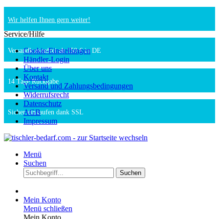
Wir helfen Ihnen gern weiter!
Service/Hilfe
Cookie-Einstellungen
Versandkostenfrei ab 150 € in DE
Händler-Login
Über uns
Kontakt
14 Tage Rückgabe
Versand und Zahlungsbedingungen
Widerrufsrecht
Datenschutz
AGB
Sicher einkaufen dank SSL
Impressum
Menü
Suchen
Suchen
Mein Konto
Menü schließen
Mein Konto