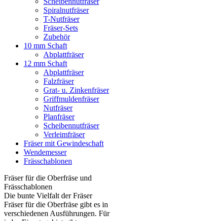
Scheibennutfräser
Spiralnutfräser
T-Nutfräser
Fräser-Sets
Zubehör
10 mm Schaft
Abplattfräser
12 mm Schaft
Abplattfräser
Falzfräser
Grat- u. Zinkenfräser
Griffmuldenfräser
Nutfräser
Planfräser
Scheibennutfräser
Verleimfräser
Fräser mit Gewindeschaft
Wendemesser
Frässchablonen
Fräser für die Oberfräse und
Frässchablonen
Die bunte Vielfalt der Fräser
Fräser für die Oberfräse gibt es in
verschiedenen Ausführungen. Für