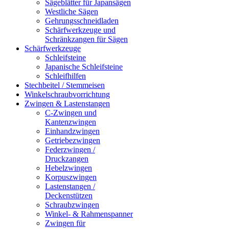
Sägeblätter für Japansägen
Westliche Sägen
Gehrungsschneidladen
Schärfwerkzeuge und
Schränkzangen für Sägen
Schärfwerkzeuge
Schleifsteine
Japanische Schleifsteine
Schleifhilfen
Stechbeitel / Stemmeisen
Winkelschraubvorrichtung
Zwingen & Lastenstangen
C-Zwingen und
Kantenzwingen
Einhandzwingen
Getriebezwingen
Federzwingen /
Druckzangen
Hebelzwingen
Korpuszwingen
Lastenstangen /
Deckenstützen
Schraubzwingen
Winkel- & Rahmenspanner
Zwingen für