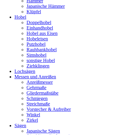
Hämmer
Japanische Hämmer
Klüpfel
Hobel
Doppelhobel
Einhandhobel
Hobel aus Eisen
Hobeleisen
Putzhobel
Rauhbankhobel
Simshobel
sonstige Hobel
Ziehklingen
Lochsägen
Messen und Anreißen
Anreißmesser
Gehrmaße
Gliedermaßstäbe
Schmiegen
Streichmaße
Vorstecher & Aufreiber
Winkel
Zirkel
Sägen
Japanische Sägen