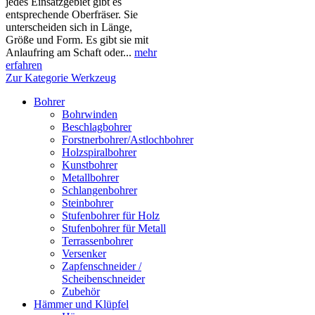
jedes Einsatzgebiet gibt es
entsprechende Oberfräser. Sie
unterscheiden sich in Länge,
Größe und Form. Es gibt sie mit
Anlaufring am Schaft oder...
mehr
erfahren
Zur Kategorie Werkzeug
Bohrer
Bohrwinden
Beschlagbohrer
Forstnerbohrer/Astlochbohrer
Holzspiralbohrer
Kunstbohrer
Metallbohrer
Schlangenbohrer
Steinbohrer
Stufenbohrer für Holz
Stufenbohrer für Metall
Terrassenbohrer
Versenker
Zapfenschneider /
Scheibenschneider
Zubehör
Hämmer und Klüpfel