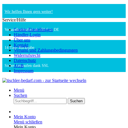
Wir helfen Ihnen gern weiter!
Service/Hilfe
Cookie-Einstellungen
Versandkostenfrei ab 150 € in DE
Händler-Login
Über uns
Kontakt
14 Tage Rückgabe
Versand und Zahlungsbedingungen
Widerrufsrecht
Datenschutz
AGB
Sicher einkaufen dank SSL
Impressum
Menü
Suchen
Suchen
Mein Konto
Menü schließen
Mein Konto