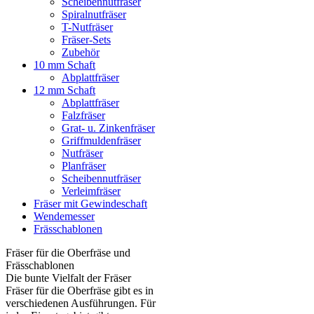
Scheibennutfräser
Spiralnutfräser
T-Nutfräser
Fräser-Sets
Zubehör
10 mm Schaft
Abplattfräser
12 mm Schaft
Abplattfräser
Falzfräser
Grat- u. Zinkenfräser
Griffmuldenfräser
Nutfräser
Planfräser
Scheibennutfräser
Verleimfräser
Fräser mit Gewindeschaft
Wendemesser
Frässchablonen
Fräser für die Oberfräse und
Frässchablonen
Die bunte Vielfalt der Fräser
Fräser für die Oberfräse gibt es in
verschiedenen Ausführungen. Für