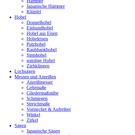
Hämmer
Japanische Hämmer
Klüpfel
Hobel
Doppelhobel
Einhandhobel
Hobel aus Eisen
Hobeleisen
Putzhobel
Rauhbankhobel
Simshobel
sonstige Hobel
Ziehklingen
Lochsägen
Messen und Anreißen
Anreißmesser
Gehrmaße
Gliedermaßstäbe
Schmiegen
Streichmaße
Vorstecher & Aufreiber
Winkel
Zirkel
Sägen
Japanische Sägen