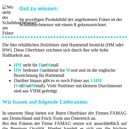
Gut zu wissen:
Im jeweiligen Produktbild der angebotenen Fräser ist der
Schaftdurchmesser mit einem
S
gekennzeichnet.
Die hier erhältlichen Holzfräser sind Hartmetall bestückt (HM oder
HW). Diese Oberfräser zeichnen sich durch ihre sehr hohe
Haltbarkeit aus.
HM
steht für
H
art
M
etall
HW
bedeutet
H
ardmetal for
W
ood und ist die englische
Bezeichnung für Hartmetall
Darüber hinaus gibt es es noch Fräser aus
VHM
(
V
oll
H
art
M
etall). Viele Nutfräser mit kleinem Durchmesser
sind aus VHM gefertigt.
Wir bauen auf folgende Lieferanten:
In unserem Shop bieten wir Ihnen Oberfräser der Firmen FAMAG
aus Deutschland und Fisch-Tools aus Österreich an.
Bei den Fräsern der Firma FAMAG setzen wir ausschließlich auf
die Premium Qualität. Hierbei handelt es sich um die höchste