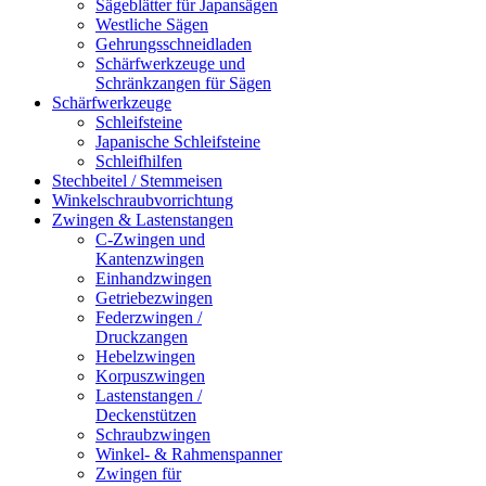
Sägeblätter für Japansägen
Westliche Sägen
Gehrungsschneidladen
Schärfwerkzeuge und
Schränkzangen für Sägen
Schärfwerkzeuge
Schleifsteine
Japanische Schleifsteine
Schleifhilfen
Stechbeitel / Stemmeisen
Winkelschraubvorrichtung
Zwingen & Lastenstangen
C-Zwingen und
Kantenzwingen
Einhandzwingen
Getriebezwingen
Federzwingen /
Druckzangen
Hebelzwingen
Korpuszwingen
Lastenstangen /
Deckenstützen
Schraubzwingen
Winkel- & Rahmenspanner
Zwingen für