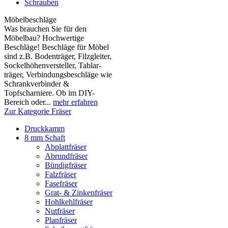
Schrauben
Möbelbeschläge
Was brauchen Sie für den
Möbelbau? Hochwertige
Beschläge! Beschläge für Möbel
sind z.B. Boden­träger, Filzgleiter,
Sockelhöhen­versteller, Tablar­
träger, Verbindungs­beschläge wie
Schrank­verbinder &
Topfscharniere. Ob im DIY-
Bereich oder...
mehr erfahren
Zur Kategorie Fräser
Druckkamm
8 mm Schaft
Abplattfräser
Abrundfräser
Bündigfräser
Falzfräser
Fasefräser
Grat- & Zinkenfräser
Hohlkehlfräser
Nutfräser
Planfräser