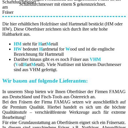
Schaftdurchmesser mit einem
S
gekennzeichnet.
Die hier erhältlichen Holzfräser sind Hartmetall bestückt (HM oder
HW). Diese Oberfräser zeichnen sich durch ihre sehr hohe
Haltbarkeit aus.
HM
steht für
H
art
M
etall
HW
bedeutet
H
ardmetal for
W
ood und ist die englische
Bezeichnung für Hartmetall
Darüber hinaus gibt es es noch Fräser aus
VHM
(
V
oll
H
art
M
etall). Viele Nutfräser mit kleinem Durchmesser
sind aus VHM gefertigt.
Wir bauen auf folgende Lieferanten:
In unserem Shop bieten wir Ihnen Oberfräser der Firmen FAMAG
aus Deutschland und Fisch-Tools aus Österreich an.
Bei den Fräsern der Firma FAMAG setzen wir ausschließlich auf
die Premium Qualität. Hierbei handelt es sich um die höchste
Qualitätsstufe – verschleißfesteste Werkzeuge auch für extreme
Bearbeitung!
Für eine Grundausstattung an Oberfräsern eignet sich ein Fräsersatz.
In diesem sind verschiedene Fräser, z.B. Nutfräser, Abrundfräser