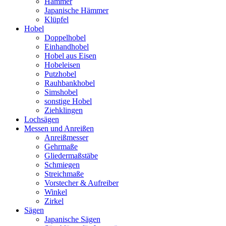
Hämmer
Japanische Hämmer
Klüpfel
Hobel
Doppelhobel
Einhandhobel
Hobel aus Eisen
Hobeleisen
Putzhobel
Rauhbankhobel
Simshobel
sonstige Hobel
Ziehklingen
Lochsägen
Messen und Anreißen
Anreißmesser
Gehrmaße
Gliedermaßstäbe
Schmiegen
Streichmaße
Vorstecher & Aufreiber
Winkel
Zirkel
Sägen
Japanische Sägen