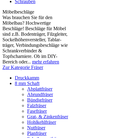
Schrauben
Möbelbeschläge
Was brauchen Sie für den
Möbelbau? Hochwertige
Beschläge! Beschläge für Möbel
sind z.B. Boden­träger, Filzgleiter,
Sockelhöhen­versteller, Tablar­
träger, Verbindungs­beschläge wie
Schrank­verbinder &
Topfscharniere. Ob im DIY-
Bereich oder...
mehr erfahren
Zur Kategorie Fräser
Druckkamm
8 mm Schaft
Abplattfräser
Abrundfräser
Bündigfräser
Falzfräser
Fasefräser
Grat- & Zinkenfräser
Hohlkehlfräser
Nutfräser
Planfräser