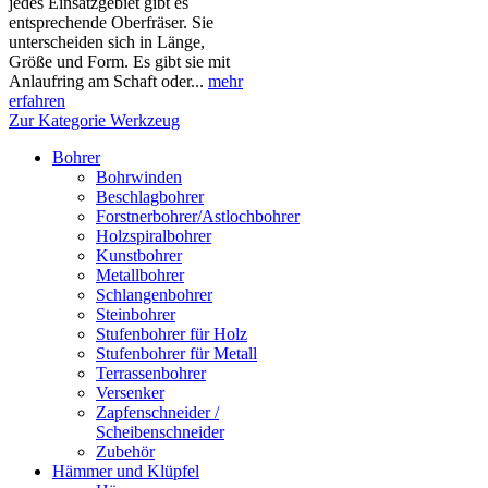
jedes Einsatzgebiet gibt es
entsprechende Oberfräser. Sie
unterscheiden sich in Länge,
Größe und Form. Es gibt sie mit
Anlaufring am Schaft oder...
mehr
erfahren
Zur Kategorie Werkzeug
Bohrer
Bohrwinden
Beschlagbohrer
Forstnerbohrer/Astlochbohrer
Holzspiralbohrer
Kunstbohrer
Metallbohrer
Schlangenbohrer
Steinbohrer
Stufenbohrer für Holz
Stufenbohrer für Metall
Terrassenbohrer
Versenker
Zapfenschneider /
Scheibenschneider
Zubehör
Hämmer und Klüpfel