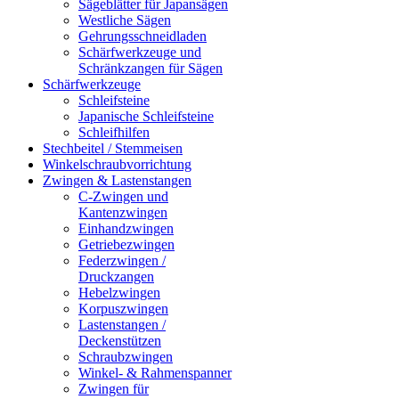
Sägeblätter für Japansägen
Westliche Sägen
Gehrungsschneidladen
Schärfwerkzeuge und
Schränkzangen für Sägen
Schärfwerkzeuge
Schleifsteine
Japanische Schleifsteine
Schleifhilfen
Stechbeitel / Stemmeisen
Winkelschraubvorrichtung
Zwingen & Lastenstangen
C-Zwingen und
Kantenzwingen
Einhandzwingen
Getriebezwingen
Federzwingen /
Druckzangen
Hebelzwingen
Korpuszwingen
Lastenstangen /
Deckenstützen
Schraubzwingen
Winkel- & Rahmenspanner
Zwingen für