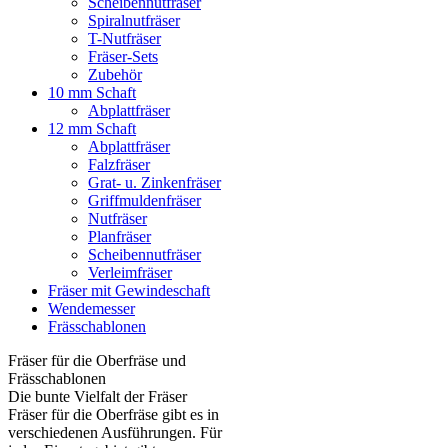
Scheibennutfräser
Spiralnutfräser
T-Nutfräser
Fräser-Sets
Zubehör
10 mm Schaft
Abplattfräser
12 mm Schaft
Abplattfräser
Falzfräser
Grat- u. Zinkenfräser
Griffmuldenfräser
Nutfräser
Planfräser
Scheibennutfräser
Verleimfräser
Fräser mit Gewindeschaft
Wendemesser
Frässchablonen
Fräser für die Oberfräse und
Frässchablonen
Die bunte Vielfalt der Fräser
Fräser für die Oberfräse gibt es in
verschiedenen Ausführungen. Für