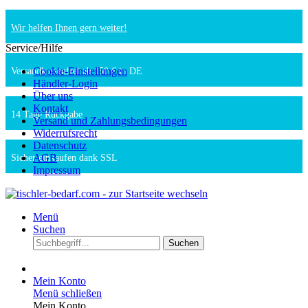
Wir helfen Ihnen gern weiter!
Service/Hilfe
Cookie-Einstellungen
Versandkostenfrei ab 150 € in DE
Händler-Login
Über uns
Kontakt
14 Tage Rückgabe
Versand und Zahlungsbedingungen
Widerrufsrecht
Datenschutz
AGB
Sicher einkaufen dank SSL
Impressum
Menü
Suchen
Suchen
Mein Konto
Menü schließen
Mein Konto