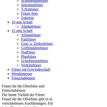
Scheibennutfräser
Spiralnutfräser
T-Nutfräser
Fräser-Sets
Zubehör
10 mm Schaft
Abplattfräser
12 mm Schaft
Abplattfräser
Falzfräser
Grat- u. Zinkenfräser
Griffmuldenfräser
Nutfräser
Planfräser
Scheibennutfräser
Verleimfräser
Fräser mit Gewindeschaft
Wendemesser
Frässchablonen
Fräser für die Oberfräse und
Frässchablonen
Die bunte Vielfalt der Fräser
Fräser für die Oberfräse gibt es in
verschiedenen Ausführungen. Für