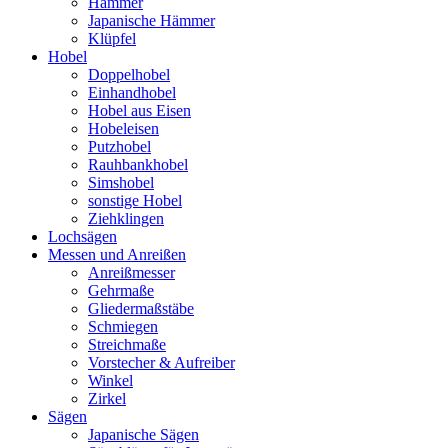
Hämmer
Japanische Hämmer
Klüpfel
Hobel
Doppelhobel
Einhandhobel
Hobel aus Eisen
Hobeleisen
Putzhobel
Rauhbankhobel
Simshobel
sonstige Hobel
Ziehklingen
Lochsägen
Messen und Anreißen
Anreißmesser
Gehrmaße
Gliedermaßstäbe
Schmiegen
Streichmaße
Vorstecher & Aufreiber
Winkel
Zirkel
Sägen
Japanische Sägen