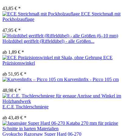
43,85 € *
ECE Streichmaß mit
Pockholzauflage
47,95 € *
Holzdübel geriffelt (Riffeldübel) - alle Größen...
ab 1,89 € *
ECE
Präzisionswinkel
ab 51,95 € *
Kurvenlinfix - Picco 105 cm
48,98 € *
E.C.E Tischlerschmiege
ab 43,49 € *
Gyokucho Razorsaw Super Hard 06-270