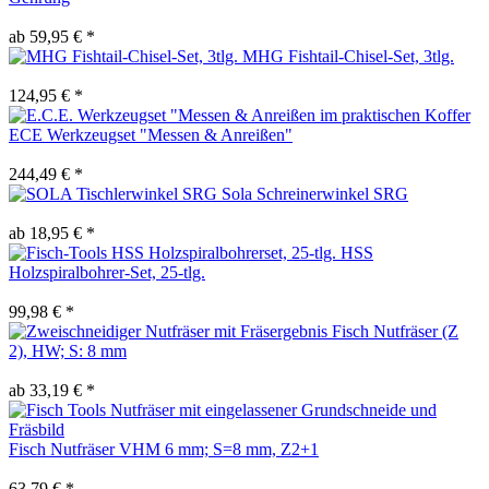
ab 59,95 € *
MHG Fishtail-Chisel-Set, 3tlg.
124,95 € *
ECE Werkzeugset "Messen & Anreißen"
244,49 € *
Sola Schreinerwinkel SRG
ab 18,95 € *
HSS
Holzspiralbohrer-Set, 25-tlg.
99,98 € *
Fisch Nutfräser (Z
2), HW; S: 8 mm
ab 33,19 € *
Fisch Nutfräser VHM 6 mm; S=8 mm, Z2+1
63,79 € *