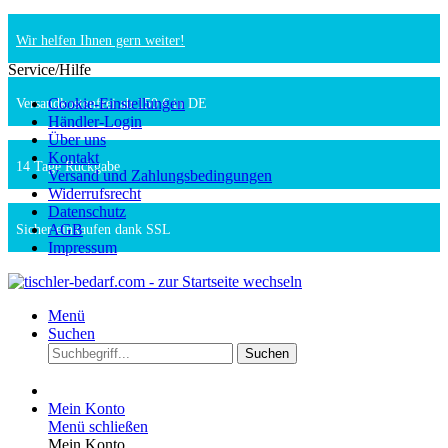
Wir helfen Ihnen gern weiter!
Service/Hilfe
Cookie-Einstellungen
Versandkostenfrei ab 150 € in DE
Händler-Login
Über uns
Kontakt
14 Tage Rückgabe
Versand und Zahlungsbedingungen
Widerrufsrecht
Datenschutz
AGB
Sicher einkaufen dank SSL
Impressum
Menü
Suchen
Suchen
Mein Konto
Menü schließen
Mein Konto