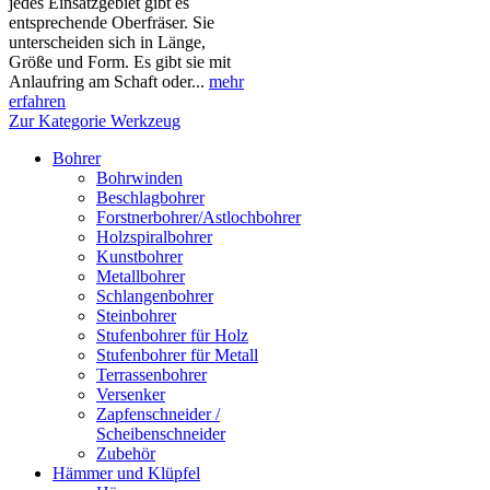
jedes Einsatzgebiet gibt es
entsprechende Oberfräser. Sie
unterscheiden sich in Länge,
Größe und Form. Es gibt sie mit
Anlaufring am Schaft oder...
mehr
erfahren
Zur Kategorie Werkzeug
Bohrer
Bohrwinden
Beschlagbohrer
Forstnerbohrer/Astlochbohrer
Holzspiralbohrer
Kunstbohrer
Metallbohrer
Schlangenbohrer
Steinbohrer
Stufenbohrer für Holz
Stufenbohrer für Metall
Terrassenbohrer
Versenker
Zapfenschneider /
Scheibenschneider
Zubehör
Hämmer und Klüpfel