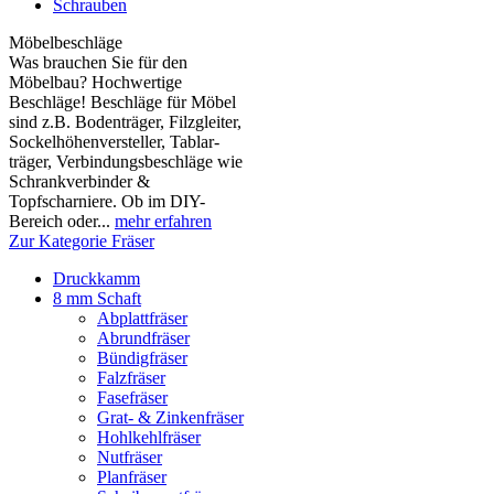
Schrauben
Möbelbeschläge
Was brauchen Sie für den
Möbelbau? Hochwertige
Beschläge! Beschläge für Möbel
sind z.B. Boden­träger, Filzgleiter,
Sockelhöhen­versteller, Tablar­
träger, Verbindungs­beschläge wie
Schrank­verbinder &
Topfscharniere. Ob im DIY-
Bereich oder...
mehr erfahren
Zur Kategorie Fräser
Druckkamm
8 mm Schaft
Abplattfräser
Abrundfräser
Bündigfräser
Falzfräser
Fasefräser
Grat- & Zinkenfräser
Hohlkehlfräser
Nutfräser
Planfräser