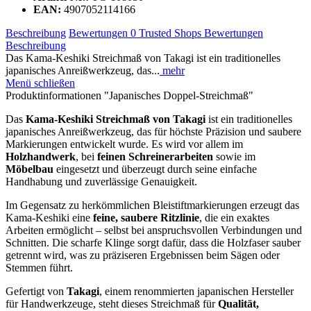
EAN:
4907052114166
Beschreibung
Bewertungen
0
Trusted Shops Bewertungen
Beschreibung
Das Kama-Keshiki Streichmaß von Takagi ist ein traditionelles
japanisches Anreißwerkzeug, das...
mehr
Menü schließen
Produktinformationen "Japanisches Doppel-Streichmaß"
Das
Kama-Keshiki Streichmaß von Takagi
ist ein traditionelles
japanisches Anreißwerkzeug, das für höchste Präzision und saubere
Markierungen entwickelt wurde. Es wird vor allem im
Holzhandwerk
, bei
feinen Schreinerarbeiten
sowie im
Möbelbau
eingesetzt und überzeugt durch seine einfache
Handhabung und zuverlässige Genauigkeit.
Im Gegensatz zu herkömmlichen Bleistiftmarkierungen erzeugt das
Kama-Keshiki eine
feine, saubere Ritzlinie
, die ein exaktes
Arbeiten ermöglicht – selbst bei anspruchsvollen Verbindungen und
Schnitten. Die scharfe Klinge sorgt dafür, dass die Holzfaser sauber
getrennt wird, was zu präziseren Ergebnissen beim Sägen oder
Stemmen führt.
Gefertigt von
Takagi
, einem renommierten japanischen Hersteller
für Handwerkzeuge, steht dieses Streichmaß für
Qualität,