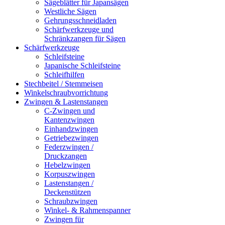
Sägeblätter für Japansägen
Westliche Sägen
Gehrungsschneidladen
Schärfwerkzeuge und
Schränkzangen für Sägen
Schärfwerkzeuge
Schleifsteine
Japanische Schleifsteine
Schleifhilfen
Stechbeitel / Stemmeisen
Winkelschraubvorrichtung
Zwingen & Lastenstangen
C-Zwingen und
Kantenzwingen
Einhandzwingen
Getriebezwingen
Federzwingen /
Druckzangen
Hebelzwingen
Korpuszwingen
Lastenstangen /
Deckenstützen
Schraubzwingen
Winkel- & Rahmenspanner
Zwingen für