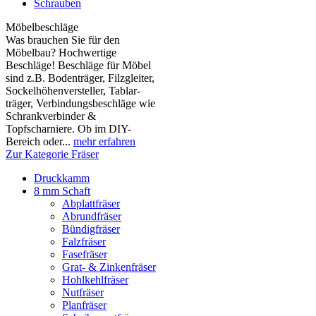
Schrauben
Möbelbeschläge
Was brauchen Sie für den
Möbelbau? Hochwertige
Beschläge! Beschläge für Möbel
sind z.B. Boden­träger, Filzgleiter,
Sockelhöhen­versteller, Tablar­
träger, Verbindungs­beschläge wie
Schrank­verbinder &
Topfscharniere. Ob im DIY-
Bereich oder...
mehr erfahren
Zur Kategorie Fräser
Druckkamm
8 mm Schaft
Abplattfräser
Abrundfräser
Bündigfräser
Falzfräser
Fasefräser
Grat- & Zinkenfräser
Hohlkehlfräser
Nutfräser
Planfräser