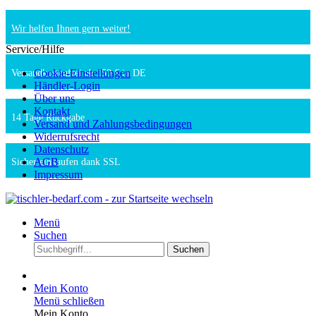
Wir helfen Ihnen gern weiter!
Service/Hilfe
Cookie-Einstellungen
Versandkostenfrei ab 150 € in DE
Händler-Login
Über uns
Kontakt
14 Tage Rückgabe
Versand und Zahlungsbedingungen
Widerrufsrecht
Datenschutz
AGB
Sicher einkaufen dank SSL
Impressum
Menü
Suchen
Suchen
Mein Konto
Menü schließen
Mein Konto