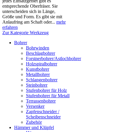
jedes Einsatzgebiet gibt es
entsprechende Oberfräser. Sie
unterscheiden sich in Länge,
Größe und Form. Es gibt sie mit
Anlaufring am Schaft oder...
mehr
erfahren
Zur Kategorie Werkzeug
Bohrer
Bohrwinden
Beschlagbohrer
Forstnerbohrer/Astlochbohrer
Holzspiralbohrer
Kunstbohrer
Metallbohrer
Schlangenbohrer
Steinbohrer
Stufenbohrer für Holz
Stufenbohrer für Metall
Terrassenbohrer
Versenker
Zapfenschneider /
Scheibenschneider
Zubehör
Hämmer und Klüpfel