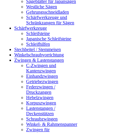
Sägeblätter für Japansägen
Westliche Sägen
Gehrungsschneidladen
Schärfwerkzeuge und
Schränkzangen für Sägen
Schärfwerkzeuge
Schleifsteine
Japanische Schleifsteine
Schleifhilfen
Stechbeitel / Stemmeisen
Winkelschraubvorrichtung
Zwingen & Lastenstangen
C-Zwingen und
Kantenzwingen
Einhandzwingen
Getriebezwingen
Federzwingen /
Druckzangen
Hebelzwingen
Korpuszwingen
Lastenstangen /
Deckenstützen
Schraubzwingen
Winkel- & Rahmenspanner
Zwingen für