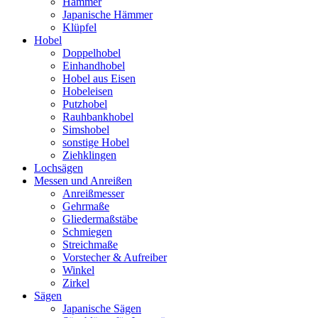
Hämmer
Japanische Hämmer
Klüpfel
Hobel
Doppelhobel
Einhandhobel
Hobel aus Eisen
Hobeleisen
Putzhobel
Rauhbankhobel
Simshobel
sonstige Hobel
Ziehklingen
Lochsägen
Messen und Anreißen
Anreißmesser
Gehrmaße
Gliedermaßstäbe
Schmiegen
Streichmaße
Vorstecher & Aufreiber
Winkel
Zirkel
Sägen
Japanische Sägen