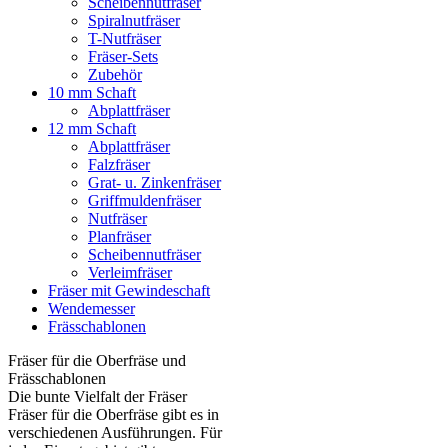
Scheibennutfräser
Spiralnutfräser
T-Nutfräser
Fräser-Sets
Zubehör
10 mm Schaft
Abplattfräser
12 mm Schaft
Abplattfräser
Falzfräser
Grat- u. Zinkenfräser
Griffmuldenfräser
Nutfräser
Planfräser
Scheibennutfräser
Verleimfräser
Fräser mit Gewindeschaft
Wendemesser
Frässchablonen
Fräser für die Oberfräse und
Frässchablonen
Die bunte Vielfalt der Fräser
Fräser für die Oberfräse gibt es in
verschiedenen Ausführungen. Für