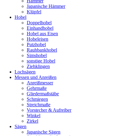
Hämmer
Japanische Hämmer
Klüpfel
Hobel
Doppelhobel
Einhandhobel
Hobel aus Eisen
Hobeleisen
Putzhobel
Rauhbankhobel
Simshobel
sonstige Hobel
Ziehklingen
Lochsägen
Messen und Anreißen
Anreißmesser
Gehrmaße
Gliedermaßstäbe
Schmiegen
Streichmaße
Vorstecher & Aufreiber
Winkel
Zirkel
Sägen
Japanische Sägen