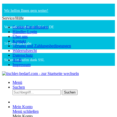
Wir helfen Ihnen gern weiter!
Service/Hilfe
Cookie-Einstellungen
Versandkostenfrei ab 150 € in DE
Händler-Login
Über uns
Kontakt
14 Tage Rückgabe
Versand und Zahlungsbedingungen
Widerrufsrecht
Datenschutz
AGB
Sicher einkaufen dank SSL
Impressum
Menü
Suchen
Suchen
Mein Konto
Menü schließen
Mein Konto