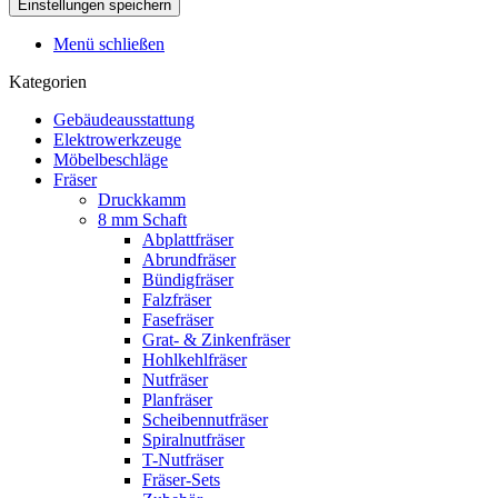
Menü schließen
Kategorien
Gebäudeausstattung
Elektrowerkzeuge
Möbelbeschläge
Fräser
Druckkamm
8 mm Schaft
Abplattfräser
Abrundfräser
Bündigfräser
Falzfräser
Fasefräser
Grat- & Zinkenfräser
Hohlkehlfräser
Nutfräser
Planfräser
Scheibennutfräser
Spiralnutfräser
T-Nutfräser
Fräser-Sets