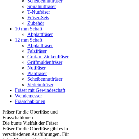
Scheibennutfräser
Spiralnutfräser
T-Nutfräser
Fräser-Sets
Zubehör
10 mm Schaft
Abplattfräser
12 mm Schaft
Abplattfräser
Falzfräser
Grat- u. Zinkenfräser
Griffmuldenfräser
Nutfräser
Planfräser
Scheibennutfräser
Verleimfräser
Fräser mit Gewindeschaft
Wendemesser
Frässchablonen
Fräser für die Oberfräse und
Frässchablonen
Die bunte Vielfalt der Fräser
Fräser für die Oberfräse gibt es in
verschiedenen Ausführungen. Für