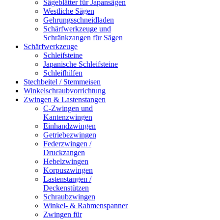
Sägeblätter für Japansägen
Westliche Sägen
Gehrungsschneidladen
Schärfwerkzeuge und
Schränkzangen für Sägen
Schärfwerkzeuge
Schleifsteine
Japanische Schleifsteine
Schleifhilfen
Stechbeitel / Stemmeisen
Winkelschraubvorrichtung
Zwingen & Lastenstangen
C-Zwingen und
Kantenzwingen
Einhandzwingen
Getriebezwingen
Federzwingen /
Druckzangen
Hebelzwingen
Korpuszwingen
Lastenstangen /
Deckenstützen
Schraubzwingen
Winkel- & Rahmenspanner
Zwingen für