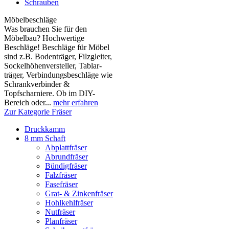
Schrauben
Möbelbeschläge
Was brauchen Sie für den
Möbelbau? Hochwertige
Beschläge! Beschläge für Möbel
sind z.B. Boden­träger, Filzgleiter,
Sockelhöhen­versteller, Tablar­
träger, Verbindungs­beschläge wie
Schrank­verbinder &
Topfscharniere. Ob im DIY-
Bereich oder...
mehr erfahren
Zur Kategorie Fräser
Druckkamm
8 mm Schaft
Abplattfräser
Abrundfräser
Bündigfräser
Falzfräser
Fasefräser
Grat- & Zinkenfräser
Hohlkehlfräser
Nutfräser
Planfräser