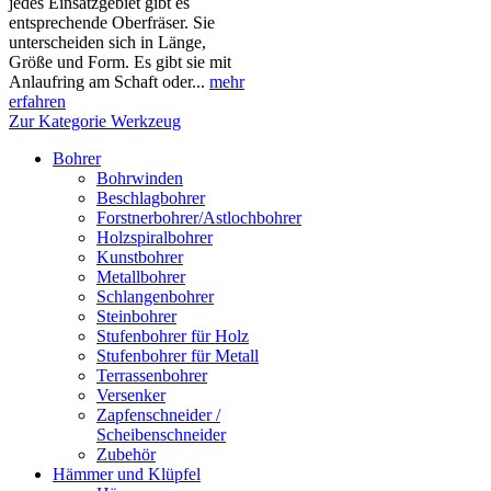
jedes Einsatzgebiet gibt es
entsprechende Oberfräser. Sie
unterscheiden sich in Länge,
Größe und Form. Es gibt sie mit
Anlaufring am Schaft oder...
mehr
erfahren
Zur Kategorie Werkzeug
Bohrer
Bohrwinden
Beschlagbohrer
Forstnerbohrer/Astlochbohrer
Holzspiralbohrer
Kunstbohrer
Metallbohrer
Schlangenbohrer
Steinbohrer
Stufenbohrer für Holz
Stufenbohrer für Metall
Terrassenbohrer
Versenker
Zapfenschneider /
Scheibenschneider
Zubehör
Hämmer und Klüpfel