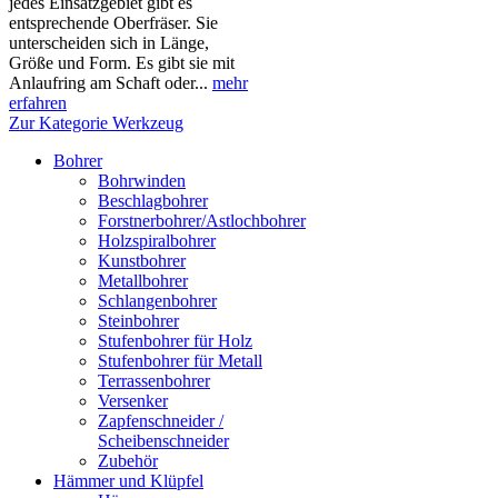
jedes Einsatzgebiet gibt es
entsprechende Oberfräser. Sie
unterscheiden sich in Länge,
Größe und Form. Es gibt sie mit
Anlaufring am Schaft oder...
mehr
erfahren
Zur Kategorie Werkzeug
Bohrer
Bohrwinden
Beschlagbohrer
Forstnerbohrer/Astlochbohrer
Holzspiralbohrer
Kunstbohrer
Metallbohrer
Schlangenbohrer
Steinbohrer
Stufenbohrer für Holz
Stufenbohrer für Metall
Terrassenbohrer
Versenker
Zapfenschneider /
Scheibenschneider
Zubehör
Hämmer und Klüpfel