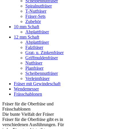
Scheibennutfräser
Spiralnutfräser
T-Nutfräser
Fräser-Sets
Zubehör
10 mm Schaft
Abplattfräser
12 mm Schaft
Abplattfräser
Falzfräser
Grat- u. Zinkenfräser
Griffmuldenfräser
Nutfräser
Planfräser
Scheibennutfräser
Verleimfräser
Fräser mit Gewindeschaft
Wendemesser
Frässchablonen
Fräser für die Oberfräse und
Frässchablonen
Die bunte Vielfalt der Fräser
Fräser für die Oberfräse gibt es in
verschiedenen Ausführungen. Für