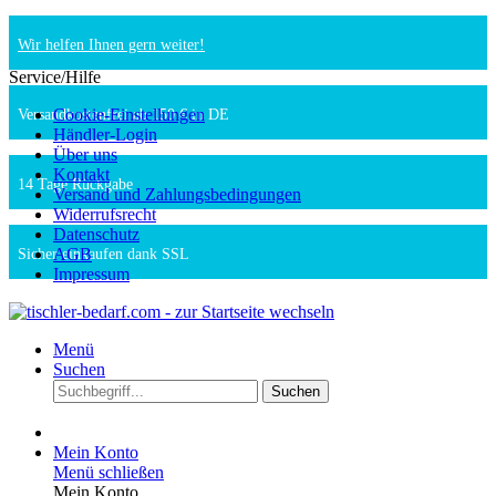
Wir helfen Ihnen gern weiter!
Service/Hilfe
Cookie-Einstellungen
Versandkostenfrei ab 150 € in DE
Händler-Login
Über uns
Kontakt
14 Tage Rückgabe
Versand und Zahlungsbedingungen
Widerrufsrecht
Datenschutz
AGB
Sicher einkaufen dank SSL
Impressum
Menü
Suchen
Suchen
Mein Konto
Menü schließen
Mein Konto