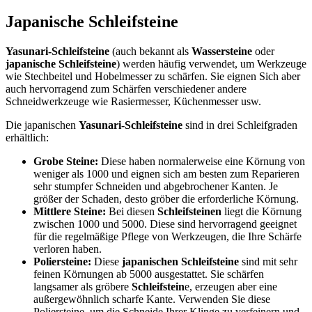
Japanische Schleifsteine
Yasunari-Schleifsteine
(auch bekannt als
Wassersteine
oder
japanische Schleifsteine
) werden häufig verwendet, um Werkzeuge
wie Stechbeitel und Hobelmesser zu schärfen. Sie eignen Sich aber
auch hervorragend zum Schärfen verschiedener andere
Schneidwerkzeuge wie Rasiermesser, Küchenmesser usw.
Die japanischen
Yasunari-Schleifsteine
sind in drei Schleifgraden
erhältlich:
Grobe Steine:
Diese haben normalerweise eine Körnung von
weniger als 1000 und eignen sich am besten zum Reparieren
sehr stumpfer Schneiden und abgebrochener Kanten. Je
größer der Schaden, desto gröber die erforderliche Körnung.
Mittlere Steine:
Bei diesen
Schleifsteinen
liegt die Körnung
zwischen 1000 und 5000. Diese sind hervorragend geeignet
für die regelmäßige Pflege von Werkzeugen, die Ihre Schärfe
verloren haben.
Poliersteine:
Diese
japanischen Schleifsteine
sind mit sehr
feinen Körnungen ab 5000 ausgestattet. Sie schärfen
langsamer als gröbere
Schleifstein
e, erzeugen aber eine
außergewöhnlich scharfe Kante. Verwenden Sie diese
Poliersteine, um die Schneide Ihrer Klinge zu verfeinern und