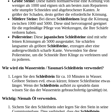
Grobe Steine:
Diese haben normalerweise eine Körnung von
weniger als 1000 und eignen sich am besten zum Reparieren
sehr stumpfer Schneiden und abgebrochener Kanten. Je
größer der Schaden, desto gröber die erforderliche Körnung.
Mittlere Steine:
Bei diesen
Schleifsteinen
liegt die Körnung
zwischen 1000 und 5000. Diese sind hervorragend geeignet
für die regelmäßige Pflege von Werkzeugen, die Ihre Schärfe
verloren haben.
Poliersteine:
Diese
japanischen Schleifsteine
sind mit sehr
feinen Körnungen ab 5000 ausgestattet. Sie schärfen
langsamer als gröbere
Schleifstein
e, erzeugen aber eine
außergewöhnlich scharfe Kante. Verwenden Sie diese
Poliersteine, um die Schneide Ihrer Klinge zu verfeinern und
zu polieren.
Wie wird ein Wasserstein / Yasunari-Schleifstein verwendet?
Legen Sie den
Schleifstein
für ca. 10 Minuten in Wasser.
Gröbere Steinen evtl. etwas kürzer, feinere Schleifsteine etwas
länger. Wenn der
Schleifstein
aufhört zu sprudeln dann
wissen Sie das der Wasserstein gebrauchsfertig (gesättigt) ist.
Wichtig: Niemals Öl verwenden.
Sichern Sie den Schleifstein oder legen Sie den Stein in seine
Gummiunterlage. Dies verhindert, dass der
Schleifstein