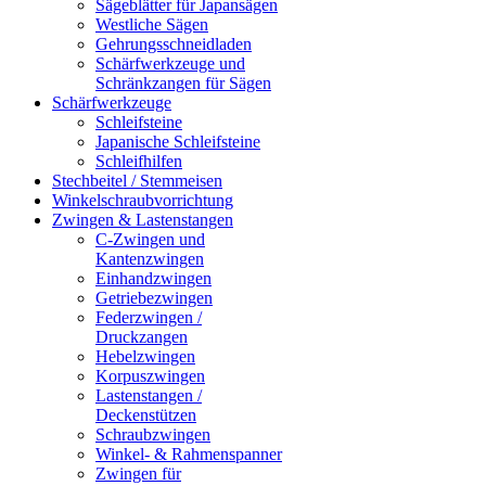
Sägeblätter für Japansägen
Westliche Sägen
Gehrungsschneidladen
Schärfwerkzeuge und
Schränkzangen für Sägen
Schärfwerkzeuge
Schleifsteine
Japanische Schleifsteine
Schleifhilfen
Stechbeitel / Stemmeisen
Winkelschraubvorrichtung
Zwingen & Lastenstangen
C-Zwingen und
Kantenzwingen
Einhandzwingen
Getriebezwingen
Federzwingen /
Druckzangen
Hebelzwingen
Korpuszwingen
Lastenstangen /
Deckenstützen
Schraubzwingen
Winkel- & Rahmenspanner
Zwingen für