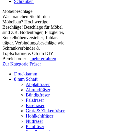
Schrauben
Möbelbeschläge
Was brauchen Sie für den
Möbelbau? Hochwertige
Beschläge! Beschläge für Möbel
sind z.B. Boden­träger, Filzgleiter,
Sockelhöhen­versteller, Tablar­
träger, Verbindungs­beschläge wie
Schrank­verbinder &
Topfscharniere. Ob im DIY-
Bereich oder...
mehr erfahren
Zur Kategorie Fräser
Druckkamm
8 mm Schaft
Abplattfräser
Abrundfräser
Bündigfräser
Falzfräser
Fasefräser
Grat- & Zinkenfräser
Hohlkehlfräser
Nutfräser
Planfräser