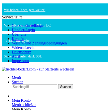
Wir helfen Ihnen gern weiter!
Service/Hilfe
Cookie-Einstellungen
Versandkostenfrei ab 150 € in DE
Händler-Login
Über uns
Kontakt
14 Tage Rückgabe
Versand und Zahlungsbedingungen
Widerrufsrecht
Datenschutz
AGB
Sicher einkaufen dank SSL
Impressum
Menü
Suchen
Suchen
Mein Konto
Menü schließen
Mein Konto