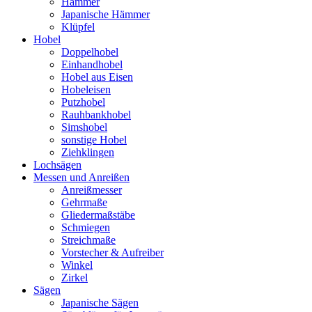
Hämmer
Japanische Hämmer
Klüpfel
Hobel
Doppelhobel
Einhandhobel
Hobel aus Eisen
Hobeleisen
Putzhobel
Rauhbankhobel
Simshobel
sonstige Hobel
Ziehklingen
Lochsägen
Messen und Anreißen
Anreißmesser
Gehrmaße
Gliedermaßstäbe
Schmiegen
Streichmaße
Vorstecher & Aufreiber
Winkel
Zirkel
Sägen
Japanische Sägen