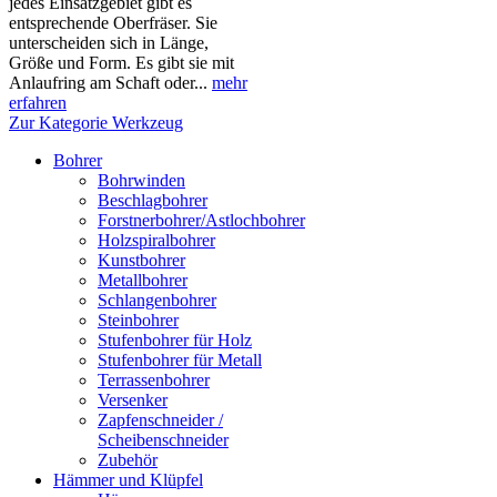
jedes Einsatzgebiet gibt es
entsprechende Oberfräser. Sie
unterscheiden sich in Länge,
Größe und Form. Es gibt sie mit
Anlaufring am Schaft oder...
mehr
erfahren
Zur Kategorie Werkzeug
Bohrer
Bohrwinden
Beschlagbohrer
Forstnerbohrer/Astlochbohrer
Holzspiralbohrer
Kunstbohrer
Metallbohrer
Schlangenbohrer
Steinbohrer
Stufenbohrer für Holz
Stufenbohrer für Metall
Terrassenbohrer
Versenker
Zapfenschneider /
Scheibenschneider
Zubehör
Hämmer und Klüpfel