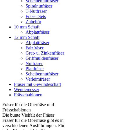
Scheibennutfräser
Spiralnutfräser
T-Nutfräser
Fräser-Sets
Zubehör
10 mm Schaft
Abplattfräser
12 mm Schaft
Abplattfräser
Falzfräser
Grat- u. Zinkenfräser
Griffmuldenfräser
Nutfräser
Planfräser
Scheibennutfräser
Verleimfräser
Fräser mit Gewindeschaft
Wendemesser
Frässchablonen
Fräser für die Oberfräse und
Frässchablonen
Die bunte Vielfalt der Fräser
Fräser für die Oberfräse gibt es in
verschiedenen Ausführungen. Für