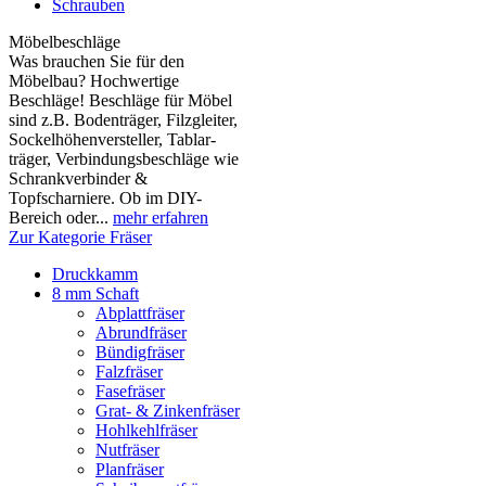
Schrauben
Möbelbeschläge
Was brauchen Sie für den
Möbelbau? Hochwertige
Beschläge! Beschläge für Möbel
sind z.B. Boden­träger, Filzgleiter,
Sockelhöhen­versteller, Tablar­
träger, Verbindungs­beschläge wie
Schrank­verbinder &
Topfscharniere. Ob im DIY-
Bereich oder...
mehr erfahren
Zur Kategorie Fräser
Druckkamm
8 mm Schaft
Abplattfräser
Abrundfräser
Bündigfräser
Falzfräser
Fasefräser
Grat- & Zinkenfräser
Hohlkehlfräser
Nutfräser
Planfräser