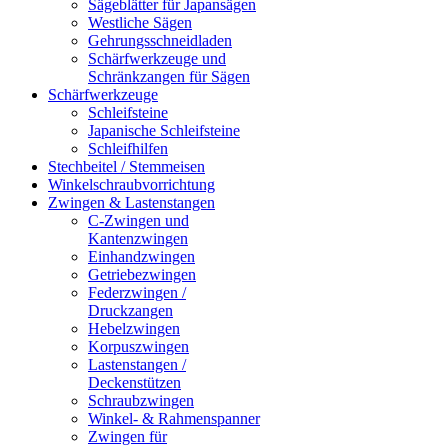
Sägeblätter für Japansägen
Westliche Sägen
Gehrungsschneidladen
Schärfwerkzeuge und
Schränkzangen für Sägen
Schärfwerkzeuge
Schleifsteine
Japanische Schleifsteine
Schleifhilfen
Stechbeitel / Stemmeisen
Winkelschraubvorrichtung
Zwingen & Lastenstangen
C-Zwingen und
Kantenzwingen
Einhandzwingen
Getriebezwingen
Federzwingen /
Druckzangen
Hebelzwingen
Korpuszwingen
Lastenstangen /
Deckenstützen
Schraubzwingen
Winkel- & Rahmenspanner
Zwingen für