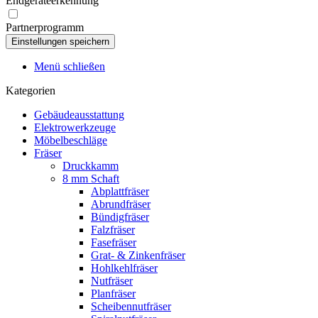
Endgeräteerkennung
Partnerprogramm
Menü schließen
Kategorien
Gebäudeausstattung
Elektrowerkzeuge
Möbelbeschläge
Fräser
Druckkamm
8 mm Schaft
Abplattfräser
Abrundfräser
Bündigfräser
Falzfräser
Fasefräser
Grat- & Zinkenfräser
Hohlkehlfräser
Nutfräser
Planfräser
Scheibennutfräser