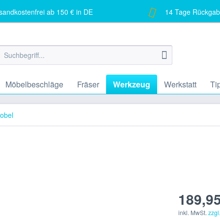
andkostenfrei ab 150 € in DE
14 Tage Rückgab
Möbelbeschläge
Fräser
Werkzeug
Werkstatt
Ti
obel
189,95
inkl. MwSt.
zzgl