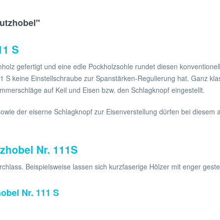
utzhobel"
11 S
z gefertigt und eine edle Pockholzsohle rundet diesen konventionell
 S keine Einstellschraube zur Spanstärken-Regulierung hat. Ganz klass
ammerschläge auf Keil und Eisen bzw. den Schlagknopf eingestellt.
ie der eiserne Schlagknopf zur Eisenverstellung dürfen bei diesem al
zhobel Nr. 111S
chlass. Beispielsweise lassen sich kurzfaserige Hölzer mit enger gest
bel Nr. 111 S