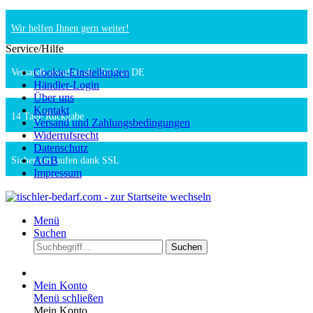
Wir helfen Ihnen gern weiter!
Service/Hilfe
Cookie-Einstellungen
Versandkostenfrei ab 150 € in DE
Händler-Login
Über uns
Kontakt
14 Tage Rückgabe
Versand und Zahlungsbedingungen
Widerrufsrecht
Datenschutz
AGB
Sicher einkaufen dank SSL
Impressum
Menü
Suchen
Suchen
Mein Konto
Menü schließen
Mein Konto