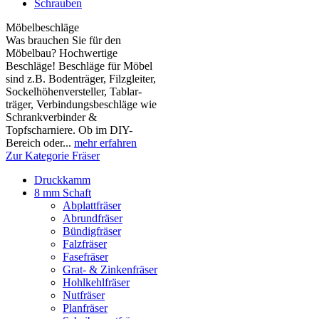
Schrauben
Möbelbeschläge
Was brauchen Sie für den
Möbelbau? Hochwertige
Beschläge! Beschläge für Möbel
sind z.B. Boden­träger, Filzgleiter,
Sockelhöhen­versteller, Tablar­
träger, Verbindungs­beschläge wie
Schrank­verbinder &
Topfscharniere. Ob im DIY-
Bereich oder...
mehr erfahren
Zur Kategorie Fräser
Druckkamm
8 mm Schaft
Abplattfräser
Abrundfräser
Bündigfräser
Falzfräser
Fasefräser
Grat- & Zinkenfräser
Hohlkehlfräser
Nutfräser
Planfräser