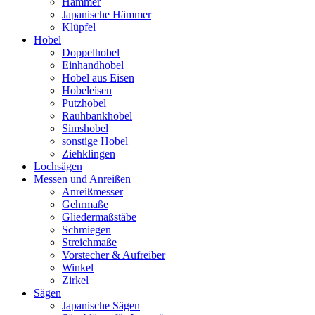
Hämmer
Japanische Hämmer
Klüpfel
Hobel
Doppelhobel
Einhandhobel
Hobel aus Eisen
Hobeleisen
Putzhobel
Rauhbankhobel
Simshobel
sonstige Hobel
Ziehklingen
Lochsägen
Messen und Anreißen
Anreißmesser
Gehrmaße
Gliedermaßstäbe
Schmiegen
Streichmaße
Vorstecher & Aufreiber
Winkel
Zirkel
Sägen
Japanische Sägen