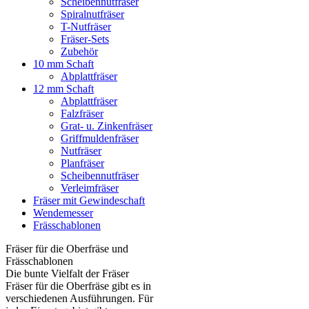
Scheibennutfräser
Spiralnutfräser
T-Nutfräser
Fräser-Sets
Zubehör
10 mm Schaft
Abplattfräser
12 mm Schaft
Abplattfräser
Falzfräser
Grat- u. Zinkenfräser
Griffmuldenfräser
Nutfräser
Planfräser
Scheibennutfräser
Verleimfräser
Fräser mit Gewindeschaft
Wendemesser
Frässchablonen
Fräser für die Oberfräse und
Frässchablonen
Die bunte Vielfalt der Fräser
Fräser für die Oberfräse gibt es in
verschiedenen Ausführungen. Für