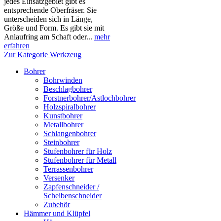
jedes Einsatzgebiet gibt es
entsprechende Oberfräser. Sie
unterscheiden sich in Länge,
Größe und Form. Es gibt sie mit
Anlaufring am Schaft oder...
mehr
erfahren
Zur Kategorie Werkzeug
Bohrer
Bohrwinden
Beschlagbohrer
Forstnerbohrer/Astlochbohrer
Holzspiralbohrer
Kunstbohrer
Metallbohrer
Schlangenbohrer
Steinbohrer
Stufenbohrer für Holz
Stufenbohrer für Metall
Terrassenbohrer
Versenker
Zapfenschneider /
Scheibenschneider
Zubehör
Hämmer und Klüpfel