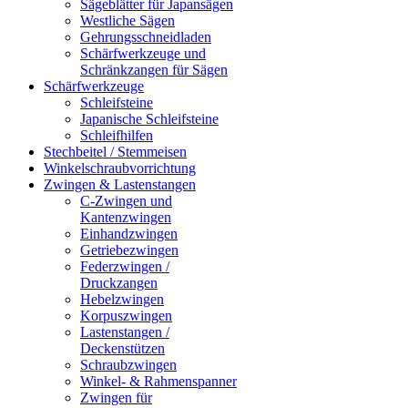
Sägeblätter für Japansägen
Westliche Sägen
Gehrungsschneidladen
Schärfwerkzeuge und
Schränkzangen für Sägen
Schärfwerkzeuge
Schleifsteine
Japanische Schleifsteine
Schleifhilfen
Stechbeitel / Stemmeisen
Winkelschraubvorrichtung
Zwingen & Lastenstangen
C-Zwingen und
Kantenzwingen
Einhandzwingen
Getriebezwingen
Federzwingen /
Druckzangen
Hebelzwingen
Korpuszwingen
Lastenstangen /
Deckenstützen
Schraubzwingen
Winkel- & Rahmenspanner
Zwingen für