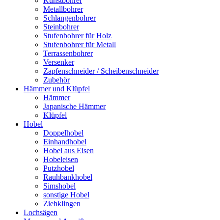
Kunstbohrer
Metallbohrer
Schlangenbohrer
Steinbohrer
Stufenbohrer für Holz
Stufenbohrer für Metall
Terrassenbohrer
Versenker
Zapfenschneider / Scheibenschneider
Zubehör
Hämmer und Klüpfel
Hämmer
Japanische Hämmer
Klüpfel
Hobel
Doppelhobel
Einhandhobel
Hobel aus Eisen
Hobeleisen
Putzhobel
Rauhbankhobel
Simshobel
sonstige Hobel
Ziehklingen
Lochsägen