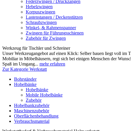
Federzwingen / Druckzangen
Hebelzwingen
Korpuszwingen
Lastenstangen / Deckenstützen
Schraubzwingen
Winkel- & Rahmenspanner
Zwingen für Führungsschienen
Zubehör für Zwingen
Werkzeug für Tischler und Schreiner
Unser Werkzeugangebot auf einen Klick: Selber bauen liegt voll im T
Mobiliar in Möbelhäusern, regt sich bei einigen Menschen der Wuns
Spaß im Umgang...
mehr erfahren
Zur Kategorie Werkstatt
Bohrständer
Hobelbänke
Hobelbänke
Mobile Hobelbänke
Zubehör
Hobelbankzubehör
Maschinenzubehör
Oberflächenbehandlung
Verbrauchsmaterial