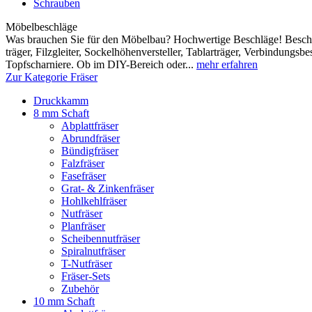
Schrauben
Möbelbeschläge
Was brauchen Sie für den Möbelbau? Hochwertige Beschläge! Beschl
träger, Filzgleiter, Sockelhöhen­versteller, Tablar­träger, Verbindungs
Topfscharniere. Ob im DIY-Bereich oder...
mehr erfahren
Zur Kategorie Fräser
Druckkamm
8 mm Schaft
Abplattfräser
Abrundfräser
Bündigfräser
Falzfräser
Fasefräser
Grat- & Zinkenfräser
Hohlkehlfräser
Nutfräser
Planfräser
Scheibennutfräser
Spiralnutfräser
T-Nutfräser
Fräser-Sets
Zubehör
10 mm Schaft