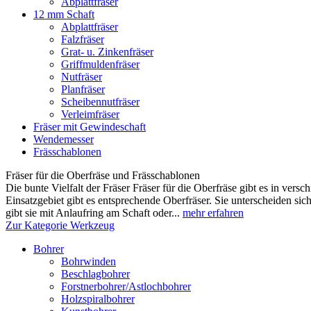
Abplattfräser
12 mm Schaft
Abplattfräser
Falzfräser
Grat- u. Zinkenfräser
Griffmuldenfräser
Nutfräser
Planfräser
Scheibennutfräser
Verleimfräser
Fräser mit Gewindeschaft
Wendemesser
Frässchablonen
Fräser für die Oberfräse und Frässchablonen
Die bunte Vielfalt der Fräser Fräser für die Oberfräse gibt es in ver
Einsatzgebiet gibt es entsprechende Oberfräser. Sie unterscheiden si
gibt sie mit Anlaufring am Schaft oder...
mehr erfahren
Zur Kategorie Werkzeug
Bohrer
Bohrwinden
Beschlagbohrer
Forstnerbohrer/Astlochbohrer
Holzspiralbohrer