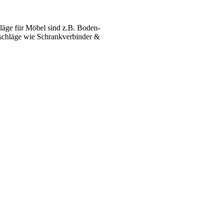
äge für Möbel sind z.B. Boden­
­beschläge wie Schrank­verbinder &