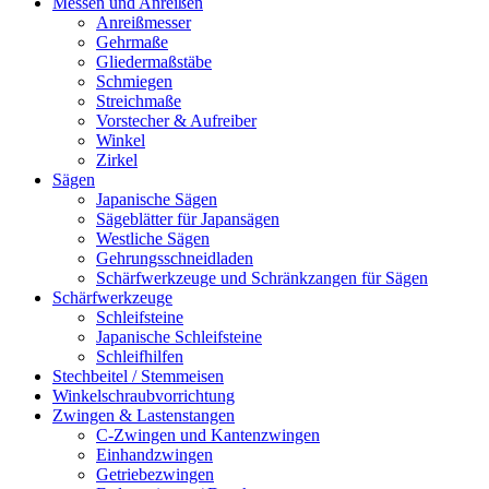
Messen und Anreißen
Anreißmesser
Gehrmaße
Gliedermaßstäbe
Schmiegen
Streichmaße
Vorstecher & Aufreiber
Winkel
Zirkel
Sägen
Japanische Sägen
Sägeblätter für Japansägen
Westliche Sägen
Gehrungsschneidladen
Schärfwerkzeuge und Schränkzangen für Sägen
Schärfwerkzeuge
Schleifsteine
Japanische Schleifsteine
Schleifhilfen
Stechbeitel / Stemmeisen
Winkelschraubvorrichtung
Zwingen & Lastenstangen
C-Zwingen und Kantenzwingen
Einhandzwingen
Getriebezwingen