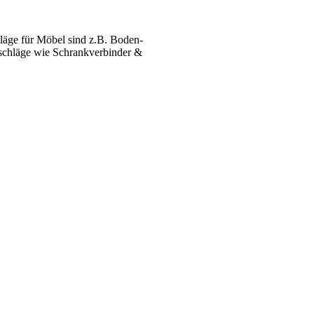
äge für Möbel sind z.B. Boden­
­beschläge wie Schrank­verbinder &