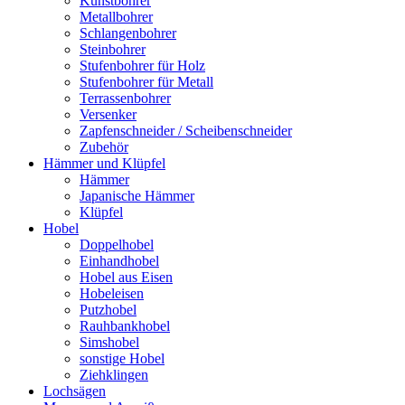
Kunstbohrer
Metallbohrer
Schlangenbohrer
Steinbohrer
Stufenbohrer für Holz
Stufenbohrer für Metall
Terrassenbohrer
Versenker
Zapfenschneider / Scheibenschneider
Zubehör
Hämmer und Klüpfel
Hämmer
Japanische Hämmer
Klüpfel
Hobel
Doppelhobel
Einhandhobel
Hobel aus Eisen
Hobeleisen
Putzhobel
Rauhbankhobel
Simshobel
sonstige Hobel
Ziehklingen
Lochsägen