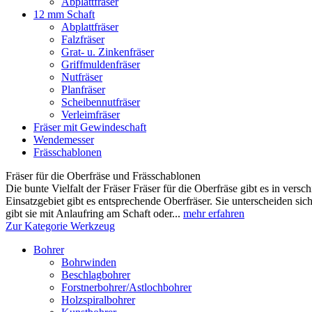
Abplattfräser
12 mm Schaft
Abplattfräser
Falzfräser
Grat- u. Zinkenfräser
Griffmuldenfräser
Nutfräser
Planfräser
Scheibennutfräser
Verleimfräser
Fräser mit Gewindeschaft
Wendemesser
Frässchablonen
Fräser für die Oberfräse und Frässchablonen
Die bunte Vielfalt der Fräser Fräser für die Oberfräse gibt es in ver
Einsatzgebiet gibt es entsprechende Oberfräser. Sie unterscheiden si
gibt sie mit Anlaufring am Schaft oder...
mehr erfahren
Zur Kategorie Werkzeug
Bohrer
Bohrwinden
Beschlagbohrer
Forstnerbohrer/Astlochbohrer
Holzspiralbohrer