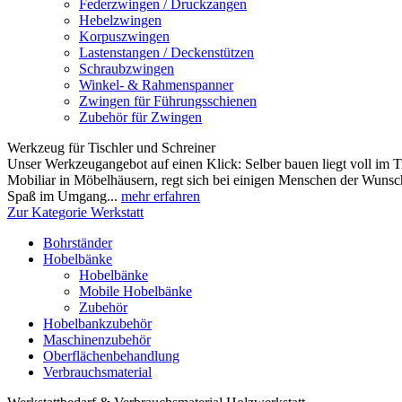
Federzwingen / Druckzangen
Hebelzwingen
Korpuszwingen
Lastenstangen / Deckenstützen
Schraubzwingen
Winkel- & Rahmenspanner
Zwingen für Führungsschienen
Zubehör für Zwingen
Werkzeug für Tischler und Schreiner
Unser Werkzeugangebot auf einen Klick: Selber bauen liegt voll im T
Mobiliar in Möbelhäusern, regt sich bei einigen Menschen der Wuns
Spaß im Umgang...
mehr erfahren
Zur Kategorie Werkstatt
Bohrständer
Hobelbänke
Hobelbänke
Mobile Hobelbänke
Zubehör
Hobelbankzubehör
Maschinenzubehör
Oberflächenbehandlung
Verbrauchsmaterial