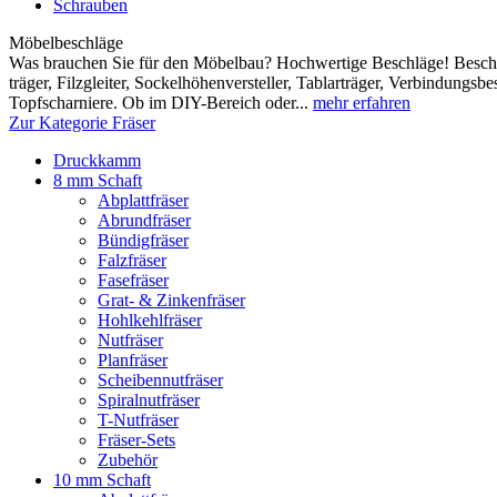
Schrauben
Möbelbeschläge
Was brauchen Sie für den Möbelbau? Hochwertige Beschläge! Beschl
träger, Filzgleiter, Sockelhöhen­versteller, Tablar­träger, Verbindungs
Topfscharniere. Ob im DIY-Bereich oder...
mehr erfahren
Zur Kategorie Fräser
Druckkamm
8 mm Schaft
Abplattfräser
Abrundfräser
Bündigfräser
Falzfräser
Fasefräser
Grat- & Zinkenfräser
Hohlkehlfräser
Nutfräser
Planfräser
Scheibennutfräser
Spiralnutfräser
T-Nutfräser
Fräser-Sets
Zubehör
10 mm Schaft