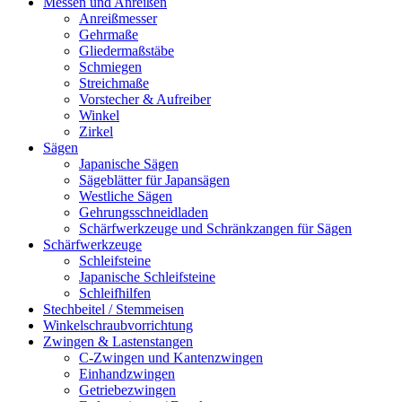
Messen und Anreißen
Anreißmesser
Gehrmaße
Gliedermaßstäbe
Schmiegen
Streichmaße
Vorstecher & Aufreiber
Winkel
Zirkel
Sägen
Japanische Sägen
Sägeblätter für Japansägen
Westliche Sägen
Gehrungsschneidladen
Schärfwerkzeuge und Schränkzangen für Sägen
Schärfwerkzeuge
Schleifsteine
Japanische Schleifsteine
Schleifhilfen
Stechbeitel / Stemmeisen
Winkelschraubvorrichtung
Zwingen & Lastenstangen
C-Zwingen und Kantenzwingen
Einhandzwingen
Getriebezwingen