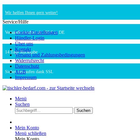
Wir helfen Ihnen gern weiter!
Service/Hilfe
Cookie-Einstellungen
Versandkostenfrei ab 150 € in DE
Händler-Login
Über uns
Kontakt
14 Tage Rückgabe
Versand und Zahlungsbedingungen
Widerrufsrecht
Datenschutz
AGB
Sicher einkaufen dank SSL
Impressum
Menü
Suchen
Suchen
Mein Konto
Menü schließen
Mein Konto