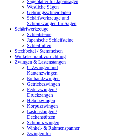
Sägeblätter für Japansägen
Westliche Sägen
Gehrungsschneidladen
Schärfwerkzeuge und
Schränkzangen für Sägen
Schärfwerkzeuge
Schleifsteine
Japanische Schleifsteine
Schleifhilfen
Stechbeitel / Stemmeisen
Winkelschraubvorrichtung
Zwingen & Lastenstangen
C-Zwingen und
Kantenzwingen
Einhandzwingen
Getriebezwingen
Federzwingen /
Druckzangen
Hebelzwingen
Korpuszwingen
Lastenstangen /
Deckenstützen
Schraubzwingen
Winkel- & Rahmenspanner
Zwingen für