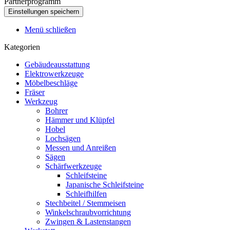
Partnerprogramm
Menü schließen
Kategorien
Gebäudeausstattung
Elektrowerkzeuge
Möbelbeschläge
Fräser
Werkzeug
Bohrer
Hämmer und Klüpfel
Hobel
Lochsägen
Messen und Anreißen
Sägen
Schärfwerkzeuge
Schleifsteine
Japanische Schleifsteine
Schleifhilfen
Stechbeitel / Stemmeisen
Winkelschraubvorrichtung
Zwingen & Lastenstangen