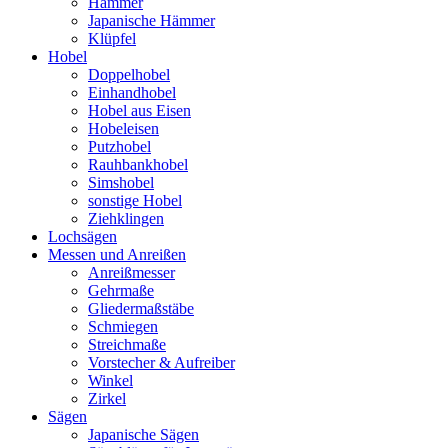
Hämmer
Japanische Hämmer
Klüpfel
Hobel
Doppelhobel
Einhandhobel
Hobel aus Eisen
Hobeleisen
Putzhobel
Rauhbankhobel
Simshobel
sonstige Hobel
Ziehklingen
Lochsägen
Messen und Anreißen
Anreißmesser
Gehrmaße
Gliedermaßstäbe
Schmiegen
Streichmaße
Vorstecher & Aufreiber
Winkel
Zirkel
Sägen
Japanische Sägen