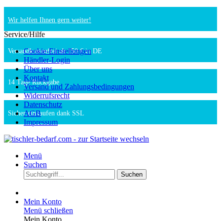
Wir helfen Ihnen gern weiter!
Service/Hilfe
Cookie-Einstellungen
Versandkostenfrei ab 150 € in DE
Händler-Login
Über uns
Kontakt
14 Tage Rückgabe
Versand und Zahlungsbedingungen
Widerrufsrecht
Datenschutz
AGB
Sicher einkaufen dank SSL
Impressum
Menü
Suchen
Suchen
Mein Konto
Menü schließen
Mein Konto