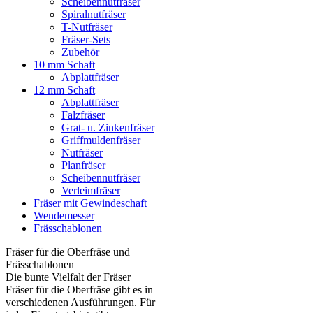
Scheibennutfräser
Spiralnutfräser
T-Nutfräser
Fräser-Sets
Zubehör
10 mm Schaft
Abplattfräser
12 mm Schaft
Abplattfräser
Falzfräser
Grat- u. Zinkenfräser
Griffmuldenfräser
Nutfräser
Planfräser
Scheibennutfräser
Verleimfräser
Fräser mit Gewindeschaft
Wendemesser
Frässchablonen
Fräser für die Oberfräse und
Frässchablonen
Die bunte Vielfalt der Fräser
Fräser für die Oberfräse gibt es in
verschiedenen Ausführungen. Für