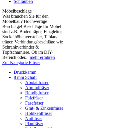
Schrauben
Möbelbeschläge
Was brauchen Sie für den
Möbelbau? Hochwertige
Beschläge! Beschläge für Möbel
sind z.B. Boden­träger, Filzgleiter,
Sockelhöhen­versteller, Tablar­
träger, Verbindungs­beschläge wie
Schrank­verbinder &
Topfscharniere. Ob im DIY-
Bereich oder...
mehr erfahren
Zur Kategorie Fräser
Druckkamm
8 mm Schaft
Abplattfräser
Abrundfräser
Bündigfräser
Falzfräser
Fasefräser
Grat- & Zinkenfräser
Hohlkehlfräser
Nutfräser
Planfräser