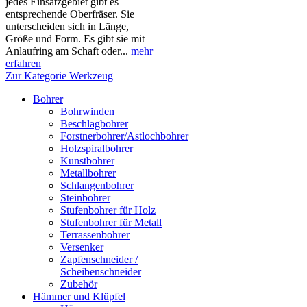
jedes Einsatzgebiet gibt es
entsprechende Oberfräser. Sie
unterscheiden sich in Länge,
Größe und Form. Es gibt sie mit
Anlaufring am Schaft oder...
mehr
erfahren
Zur Kategorie Werkzeug
Bohrer
Bohrwinden
Beschlagbohrer
Forstnerbohrer/Astlochbohrer
Holzspiralbohrer
Kunstbohrer
Metallbohrer
Schlangenbohrer
Steinbohrer
Stufenbohrer für Holz
Stufenbohrer für Metall
Terrassenbohrer
Versenker
Zapfenschneider /
Scheibenschneider
Zubehör
Hämmer und Klüpfel