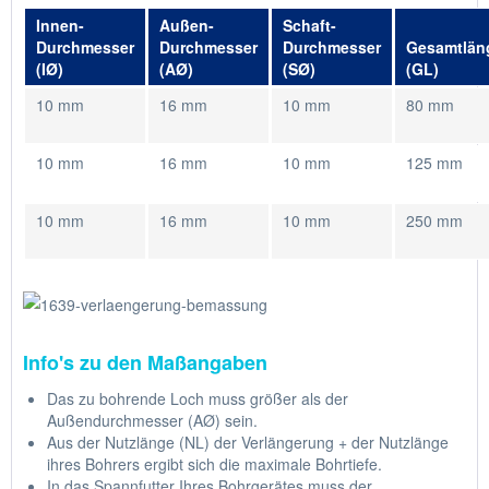
Innen-
Außen-
Schaft-
Durchmesser
Durchmesser
Durchmesser
Gesamtlän
(IØ)
(AØ)
(SØ)
(GL)
10 mm
16 mm
10 mm
80 mm
10 mm
16 mm
10 mm
125 mm
10 mm
16 mm
10 mm
250 mm
Info's zu den Maßangaben
Das zu bohrende Loch muss größer als der
Außendurchmesser (AØ) sein.
Aus der Nutzlänge (NL) der Verlängerung + der Nutzlänge
ihres Bohrers ergibt sich die maximale Bohrtiefe.
In das Spannfutter Ihres Bohrgerätes muss der