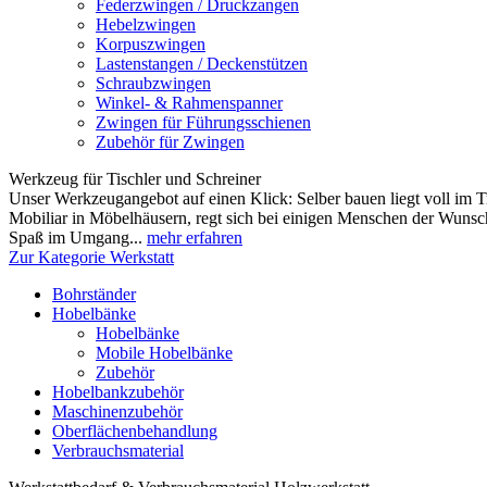
Federzwingen / Druckzangen
Hebelzwingen
Korpuszwingen
Lastenstangen / Deckenstützen
Schraubzwingen
Winkel- & Rahmenspanner
Zwingen für Führungsschienen
Zubehör für Zwingen
Werkzeug für Tischler und Schreiner
Unser Werkzeugangebot auf einen Klick: Selber bauen liegt voll im T
Mobiliar in Möbelhäusern, regt sich bei einigen Menschen der Wuns
Spaß im Umgang...
mehr erfahren
Zur Kategorie Werkstatt
Bohrständer
Hobelbänke
Hobelbänke
Mobile Hobelbänke
Zubehör
Hobelbankzubehör
Maschinenzubehör
Oberflächenbehandlung
Verbrauchsmaterial