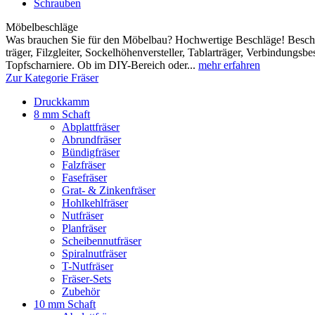
Schrauben
Möbelbeschläge
Was brauchen Sie für den Möbelbau? Hochwertige Beschläge! Beschl
träger, Filzgleiter, Sockelhöhen­versteller, Tablar­träger, Verbindungs
Topfscharniere. Ob im DIY-Bereich oder...
mehr erfahren
Zur Kategorie Fräser
Druckkamm
8 mm Schaft
Abplattfräser
Abrundfräser
Bündigfräser
Falzfräser
Fasefräser
Grat- & Zinkenfräser
Hohlkehlfräser
Nutfräser
Planfräser
Scheibennutfräser
Spiralnutfräser
T-Nutfräser
Fräser-Sets
Zubehör
10 mm Schaft