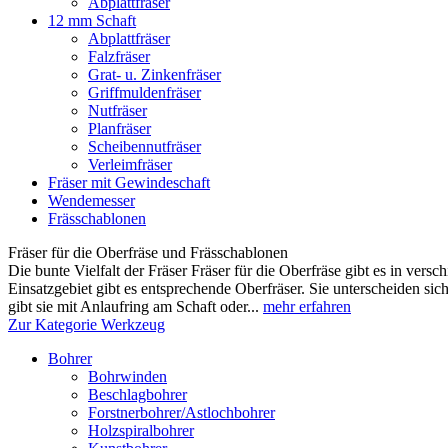
Abplattfräser
12 mm Schaft
Abplattfräser
Falzfräser
Grat- u. Zinkenfräser
Griffmuldenfräser
Nutfräser
Planfräser
Scheibennutfräser
Verleimfräser
Fräser mit Gewindeschaft
Wendemesser
Frässchablonen
Fräser für die Oberfräse und Frässchablonen
Die bunte Vielfalt der Fräser Fräser für die Oberfräse gibt es in ver
Einsatzgebiet gibt es entsprechende Oberfräser. Sie unterscheiden si
gibt sie mit Anlaufring am Schaft oder...
mehr erfahren
Zur Kategorie Werkzeug
Bohrer
Bohrwinden
Beschlagbohrer
Forstnerbohrer/Astlochbohrer
Holzspiralbohrer