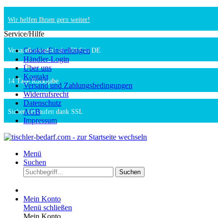
Wir helfen Ihnen gern weiter!
Service/Hilfe
Cookie-Einstellungen
Versandkostenfrei ab 150 € in DE
Händler-Login
Über uns
Kontakt
14 Tage Rückgabe
Versand und Zahlungsbedingungen
Widerrufsrecht
Datenschutz
AGB
Sicher einkaufen dank SSL
Impressum
Menü
Suchen
Suchen
Mein Konto
Menü schließen
Mein Konto