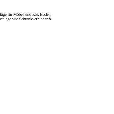
äge für Möbel sind z.B. Boden­
­beschläge wie Schrank­verbinder &