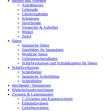
Messen und Anreißen
Anreißmesser
Gehrmaße
Gliedermaßstäbe
Schmiegen
Streichmaße
Vorstecher & Aufreiber
Winkel
Zirkel
Sägen
Japanische Sägen
Sägeblätter für Japansägen
Westliche Sägen
Gehrungsschneidladen
Schärfwerkzeuge und Schränkzangen für Sägen
Schärfwerkzeuge
Schleifsteine
Japanische Schleifsteine
Schleifhilfen
Stechbeitel / Stemmeisen
Winkelschraubvorrichtung
Zwingen & Lastenstangen
C-Zwingen und Kantenzwingen
Einhandzwingen
Getriebezwingen