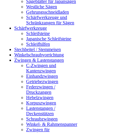
Sägeblätter für Japansägen
Westliche Sägen
Gehrungsschneidladen
Schärfwerkzeuge und
Schränkzangen für Sägen
Schärfwerkzeuge
Schleifsteine
Japanische Schleifsteine
Schleifhilfen
Stechbeitel / Stemmeisen
Winkelschraubvorrichtung
Zwingen & Lastenstangen
C-Zwingen und
Kantenzwingen
Einhandzwingen
Getriebezwingen
Federzwingen /
Druckzangen
Hebelzwingen
Korpuszwingen
Lastenstangen /
Deckenstützen
Schraubzwingen
Winkel- & Rahmenspanner
Zwingen für