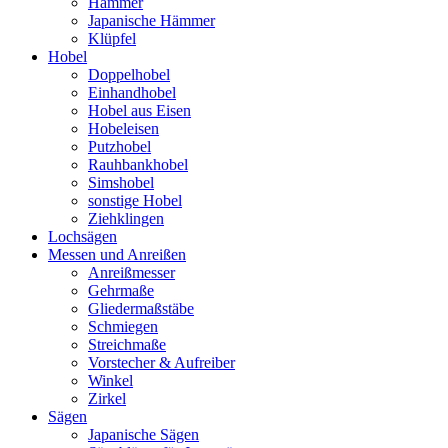
Hämmer
Japanische Hämmer
Klüpfel
Hobel
Doppelhobel
Einhandhobel
Hobel aus Eisen
Hobeleisen
Putzhobel
Rauhbankhobel
Simshobel
sonstige Hobel
Ziehklingen
Lochsägen
Messen und Anreißen
Anreißmesser
Gehrmaße
Gliedermaßstäbe
Schmiegen
Streichmaße
Vorstecher & Aufreiber
Winkel
Zirkel
Sägen
Japanische Sägen