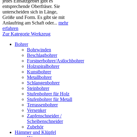
jedes Einsatzgebiet gibt es
entsprechende Oberfräser. Sie
unterscheiden sich in Länge,
Größe und Form. Es gibt sie mit
Anlaufring am Schaft oder...
mehr
erfahren
Zur Kategorie Werkzeug
Bohrer
Bohrwinden
Beschlagbohrer
Forstnerbohrer/Astlochbohrer
Holzspiralbohrer
Kunstbohrer
Metallbohrer
Schlangenbohrer
Steinbohrer
Stufenbohrer für Holz
Stufenbohrer für Metall
Terrassenbohrer
Versenker
Zapfenschneider /
Scheibenschneider
Zubehör
Hämmer und Klüpfel