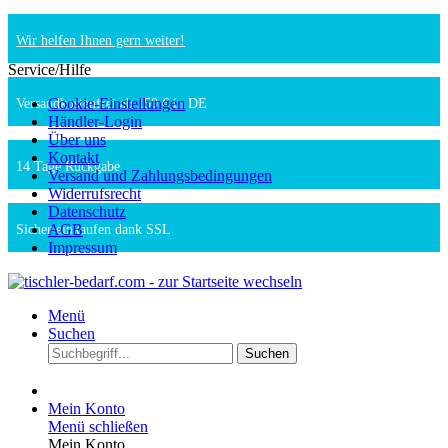
Wir helfen Ihnen gern weiter!
Service/Hilfe
Cookie-Einstellungen
Versandkostenfrei ab 150 € in DE
Händler-Login
Über uns
Kontakt
14 Tage Rückgabe
Versand und Zahlungsbedingungen
Widerrufsrecht
Datenschutz
AGB
Sicher einkaufen dank SSL
Impressum
Menü
Suchen
Suchen
Mein Konto
Menü schließen
Mein Konto