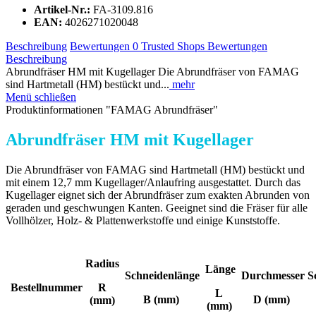
Artikel-Nr.:
FA-3109.816
EAN:
4026271020048
Beschreibung
Bewertungen
0
Trusted Shops Bewertungen
Beschreibung
Abrundfräser HM mit Kugellager Die Abrundfräser von FAMAG
sind Hartmetall (HM) bestückt und...
mehr
Menü schließen
Produktinformationen "FAMAG Abrundfräser"
Abrundfräser HM mit Kugellager
Die Abrundfräser von FAMAG sind Hartmetall (HM) bestückt und
mit einem 12,7 mm Kugellager/Anlaufring ausgestattet. Durch das
Kugellager eignet sich der Abrundfräser zum exakten Abrunden von
geraden und geschwungen Kanten. Geeignet sind die Fräser für alle
Vollhölzer, Holz- & Plattenwerkstoffe und einige Kunststoffe.
Radius
Länge
Schneidenlänge
Durchmesser
S
Bestellnummer
R
L
B (mm)
D (mm)
(mm)
(mm)