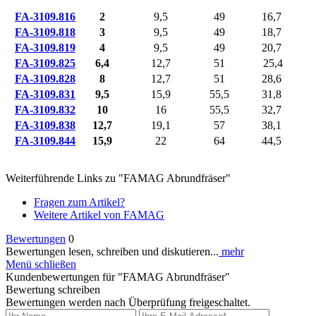
FA-3109.816
2
9,5
49
16,7
FA-3109.818
3
9,5
49
18,7
FA-3109.819
4
9,5
49
20,7
FA-3109.825
6,4
12,7
51
25,4
FA-3109.828
8
12,7
51
28,6
FA-3109.831
9,5
15,9
55,5
31,8
FA-3109.832
10
16
55,5
32,7
FA-3109.838
12,7
19,1
57
38,1
FA-3109.844
15,9
22
64
44,5
Weiterführende Links zu "FAMAG Abrundfräser"
Fragen zum Artikel?
Weitere Artikel von FAMAG
Bewertungen
0
Bewertungen lesen, schreiben und diskutieren...
mehr
Menü schließen
Kundenbewertungen für "FAMAG Abrundfräser"
Bewertung schreiben
Bewertungen werden nach Überprüfung freigeschaltet.