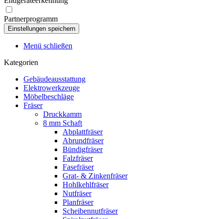
Endgeräteerkennung
Partnerprogramm
Menü schließen
Kategorien
Gebäudeausstattung
Elektrowerkzeuge
Möbelbeschläge
Fräser
Druckkamm
8 mm Schaft
Abplattfräser
Abrundfräser
Bündigfräser
Falzfräser
Fasefräser
Grat- & Zinkenfräser
Hohlkehlfräser
Nutfräser
Planfräser
Scheibennutfräser