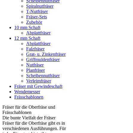
Scheibennutfräser
Spiralnutfräser
T-Nutfräser
Fräser-Sets
Zubehör
10 mm Schaft
Abplattfräser
12 mm Schaft
Abplattfräser
Falzfräser
Grat- u. Zinkenfräser
Griffmuldenfräser
Nutfräser
Planfräser
Scheibennutfräser
Verleimfräser
Fräser mit Gewindeschaft
Wendemesser
Frässchablonen
Fräser für die Oberfräse und
Frässchablonen
Die bunte Vielfalt der Fräser
Fräser für die Oberfräse gibt es in
verschiedenen Ausführungen. Für