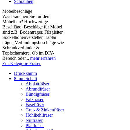
Schrauben
Möbelbeschläge
Was brauchen Sie für den
Möbelbau? Hochwertige
Beschläge! Beschläge für Möbel
sind z.B. Boden­träger, Filzgleiter,
Sockelhöhen­versteller, Tablar­
träger, Verbindungs­beschläge wie
Schrank­verbinder &
Topfscharniere. Ob im DIY-
Bereich oder...
mehr erfahren
Zur Kategorie Fräser
Druckkamm
8 mm Schaft
Abplattfräser
Abrundfräser
Bündigfräser
Falzfräser
Fasefräser
Grat- & Zinkenfräser
Hohlkehlfräser
Nutfräser
Planfräser