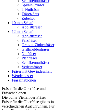
Scheibennutfräser
Spiralnutfräser
T-Nutfräser
Fräser-Sets
Zubehör
10 mm Schaft
Abplattfräser
12 mm Schaft
Abplattfräser
Falzfräser
Grat- u. Zinkenfräser
Griffmuldenfräser
Nutfräser
Planfräser
Scheibennutfräser
Verleimfräser
Fräser mit Gewindeschaft
Wendemesser
Frässchablonen
Fräser für die Oberfräse und
Frässchablonen
Die bunte Vielfalt der Fräser
Fräser für die Oberfräse gibt es in
verschiedenen Ausführungen. Für