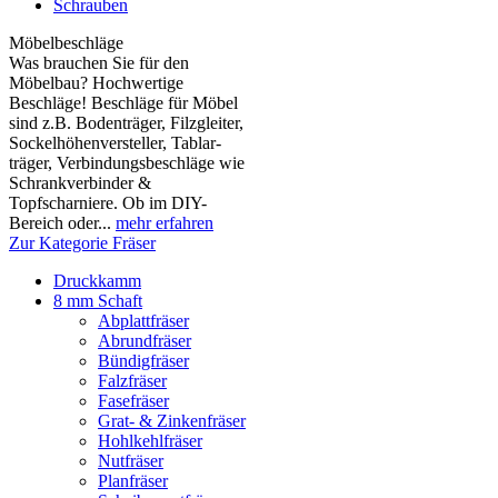
Schrauben
Möbelbeschläge
Was brauchen Sie für den
Möbelbau? Hochwertige
Beschläge! Beschläge für Möbel
sind z.B. Boden­träger, Filzgleiter,
Sockelhöhen­versteller, Tablar­
träger, Verbindungs­beschläge wie
Schrank­verbinder &
Topfscharniere. Ob im DIY-
Bereich oder...
mehr erfahren
Zur Kategorie Fräser
Druckkamm
8 mm Schaft
Abplattfräser
Abrundfräser
Bündigfräser
Falzfräser
Fasefräser
Grat- & Zinkenfräser
Hohlkehlfräser
Nutfräser
Planfräser