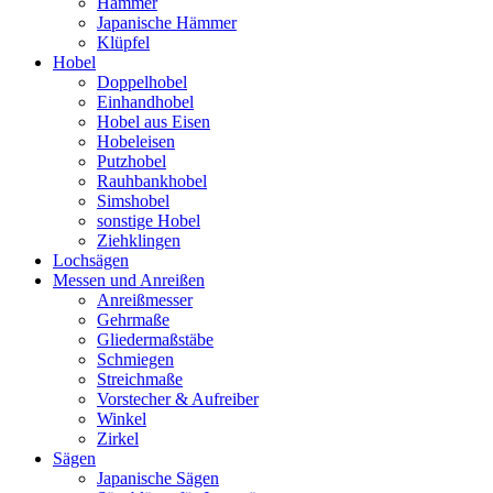
Hämmer
Japanische Hämmer
Klüpfel
Hobel
Doppelhobel
Einhandhobel
Hobel aus Eisen
Hobeleisen
Putzhobel
Rauhbankhobel
Simshobel
sonstige Hobel
Ziehklingen
Lochsägen
Messen und Anreißen
Anreißmesser
Gehrmaße
Gliedermaßstäbe
Schmiegen
Streichmaße
Vorstecher & Aufreiber
Winkel
Zirkel
Sägen
Japanische Sägen