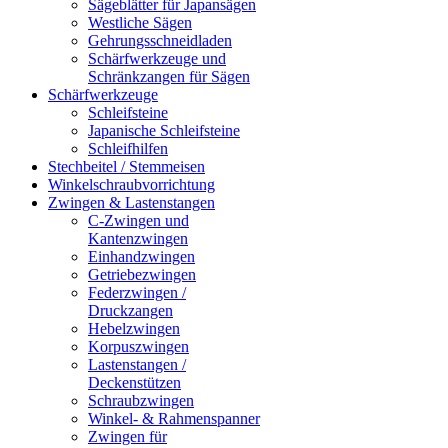
Sägeblätter für Japansägen
Westliche Sägen
Gehrungsschneidladen
Schärfwerkzeuge und
Schränkzangen für Sägen
Schärfwerkzeuge
Schleifsteine
Japanische Schleifsteine
Schleifhilfen
Stechbeitel / Stemmeisen
Winkelschraubvorrichtung
Zwingen & Lastenstangen
C-Zwingen und
Kantenzwingen
Einhandzwingen
Getriebezwingen
Federzwingen /
Druckzangen
Hebelzwingen
Korpuszwingen
Lastenstangen /
Deckenstützen
Schraubzwingen
Winkel- & Rahmenspanner
Zwingen für