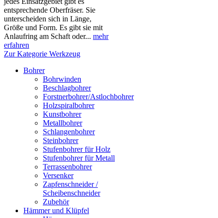
jedes Einsatzgebiet gibt es
entsprechende Oberfräser. Sie
unterscheiden sich in Länge,
Größe und Form. Es gibt sie mit
Anlaufring am Schaft oder...
mehr
erfahren
Zur Kategorie Werkzeug
Bohrer
Bohrwinden
Beschlagbohrer
Forstnerbohrer/Astlochbohrer
Holzspiralbohrer
Kunstbohrer
Metallbohrer
Schlangenbohrer
Steinbohrer
Stufenbohrer für Holz
Stufenbohrer für Metall
Terrassenbohrer
Versenker
Zapfenschneider /
Scheibenschneider
Zubehör
Hämmer und Klüpfel