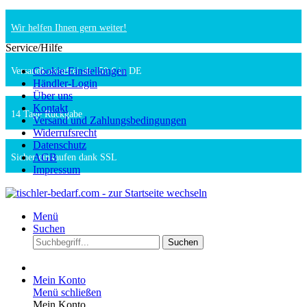
Wir helfen Ihnen gern weiter!
Service/Hilfe
Cookie-Einstellungen
Versandkostenfrei ab 150 € in DE
Händler-Login
Über uns
Kontakt
14 Tage Rückgabe
Versand und Zahlungsbedingungen
Widerrufsrecht
Datenschutz
AGB
Sicher einkaufen dank SSL
Impressum
Menü
Suchen
Suchen
Mein Konto
Menü schließen
Mein Konto