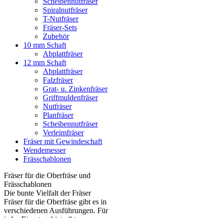
Scheibennutfräser
Spiralnutfräser
T-Nutfräser
Fräser-Sets
Zubehör
10 mm Schaft
Abplattfräser
12 mm Schaft
Abplattfräser
Falzfräser
Grat- u. Zinkenfräser
Griffmuldenfräser
Nutfräser
Planfräser
Scheibennutfräser
Verleimfräser
Fräser mit Gewindeschaft
Wendemesser
Frässchablonen
Fräser für die Oberfräse und
Frässchablonen
Die bunte Vielfalt der Fräser
Fräser für die Oberfräse gibt es in
verschiedenen Ausführungen. Für