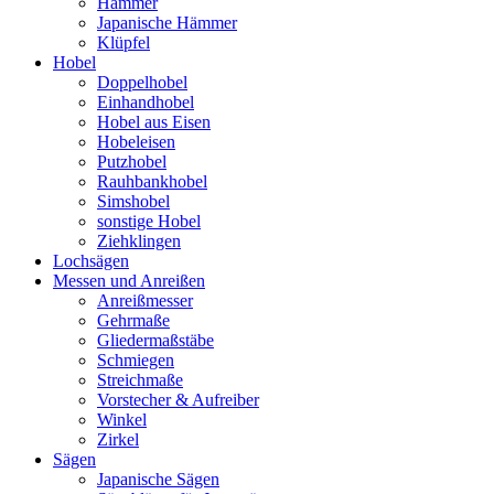
Hämmer
Japanische Hämmer
Klüpfel
Hobel
Doppelhobel
Einhandhobel
Hobel aus Eisen
Hobeleisen
Putzhobel
Rauhbankhobel
Simshobel
sonstige Hobel
Ziehklingen
Lochsägen
Messen und Anreißen
Anreißmesser
Gehrmaße
Gliedermaßstäbe
Schmiegen
Streichmaße
Vorstecher & Aufreiber
Winkel
Zirkel
Sägen
Japanische Sägen