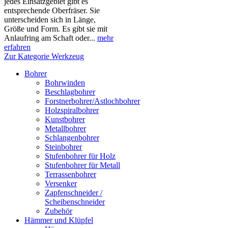
jedes Einsatzgebiet gibt es
entsprechende Oberfräser. Sie
unterscheiden sich in Länge,
Größe und Form. Es gibt sie mit
Anlaufring am Schaft oder...
mehr
erfahren
Zur Kategorie Werkzeug
Bohrer
Bohrwinden
Beschlagbohrer
Forstnerbohrer/Astlochbohrer
Holzspiralbohrer
Kunstbohrer
Metallbohrer
Schlangenbohrer
Steinbohrer
Stufenbohrer für Holz
Stufenbohrer für Metall
Terrassenbohrer
Versenker
Zapfenschneider /
Scheibenschneider
Zubehör
Hämmer und Klüpfel