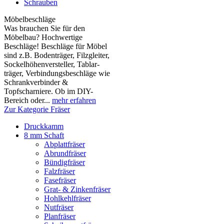
Schrauben
Möbelbeschläge
Was brauchen Sie für den
Möbelbau? Hochwertige
Beschläge! Beschläge für Möbel
sind z.B. Boden­träger, Filzgleiter,
Sockelhöhen­versteller, Tablar­
träger, Verbindungs­beschläge wie
Schrank­verbinder &
Topfscharniere. Ob im DIY-
Bereich oder...
mehr erfahren
Zur Kategorie Fräser
Druckkamm
8 mm Schaft
Abplattfräser
Abrundfräser
Bündigfräser
Falzfräser
Fasefräser
Grat- & Zinkenfräser
Hohlkehlfräser
Nutfräser
Planfräser