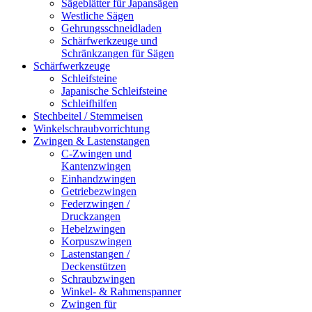
Sägeblätter für Japansägen
Westliche Sägen
Gehrungsschneidladen
Schärfwerkzeuge und
Schränkzangen für Sägen
Schärfwerkzeuge
Schleifsteine
Japanische Schleifsteine
Schleifhilfen
Stechbeitel / Stemmeisen
Winkelschraubvorrichtung
Zwingen & Lastenstangen
C-Zwingen und
Kantenzwingen
Einhandzwingen
Getriebezwingen
Federzwingen /
Druckzangen
Hebelzwingen
Korpuszwingen
Lastenstangen /
Deckenstützen
Schraubzwingen
Winkel- & Rahmenspanner
Zwingen für