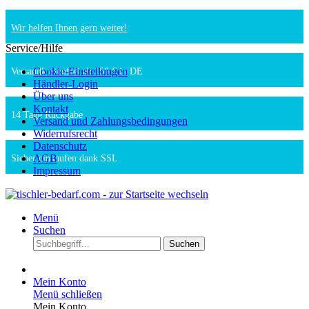
Wir helfen Ihnen gern weiter!
Service/Hilfe
Cookie-Einstellungen
Versandkostenfrei ab 150 € in DE
Händler-Login
Über uns
Kontakt
14 Tage Rückgabe
Versand und Zahlungsbedingungen
Widerrufsrecht
Datenschutz
AGB
Sicher einkaufen dank SSL
Impressum
Menü
Suchen
Suchen
Mein Konto
Menü schließen
Mein Konto