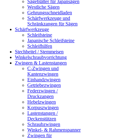
Sägeblätter für Japansägen
Westliche Sägen
Gehrungsschneidladen
Schärfwerkzeuge und
Schränkzangen für Sägen
Schärfwerkzeuge
Schleifsteine
Japanische Schleifsteine
Schleifhilfen
Stechbeitel / Stemmeisen
Winkelschraubvorrichtung
Zwingen & Lastenstangen
C-Zwingen und
Kantenzwingen
Einhandzwingen
Getriebezwingen
Federzwingen /
Druckzangen
Hebelzwingen
Korpuszwingen
Lastenstangen /
Deckenstützen
Schraubzwingen
Winkel- & Rahmenspanner
Zwingen für