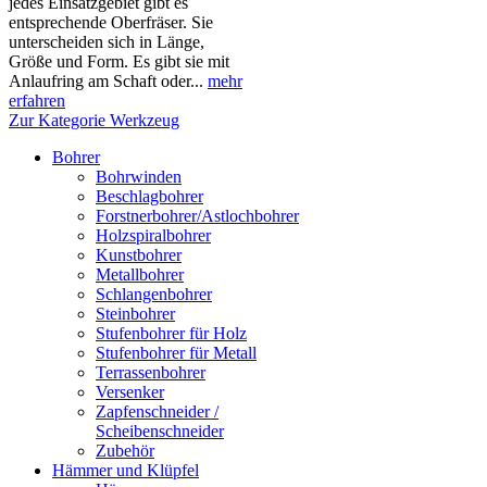
jedes Einsatzgebiet gibt es
entsprechende Oberfräser. Sie
unterscheiden sich in Länge,
Größe und Form. Es gibt sie mit
Anlaufring am Schaft oder...
mehr
erfahren
Zur Kategorie Werkzeug
Bohrer
Bohrwinden
Beschlagbohrer
Forstnerbohrer/Astlochbohrer
Holzspiralbohrer
Kunstbohrer
Metallbohrer
Schlangenbohrer
Steinbohrer
Stufenbohrer für Holz
Stufenbohrer für Metall
Terrassenbohrer
Versenker
Zapfenschneider /
Scheibenschneider
Zubehör
Hämmer und Klüpfel