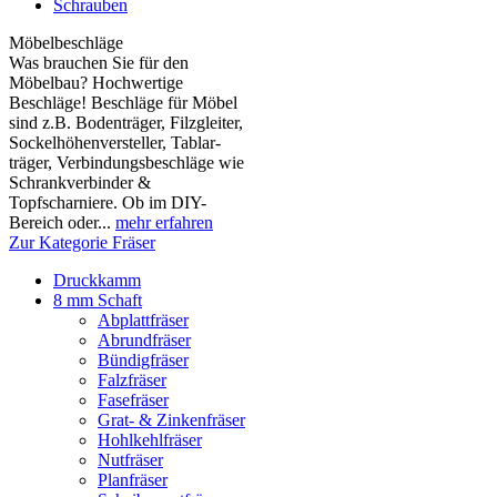
Schrauben
Möbelbeschläge
Was brauchen Sie für den
Möbelbau? Hochwertige
Beschläge! Beschläge für Möbel
sind z.B. Boden­träger, Filzgleiter,
Sockelhöhen­versteller, Tablar­
träger, Verbindungs­beschläge wie
Schrank­verbinder &
Topfscharniere. Ob im DIY-
Bereich oder...
mehr erfahren
Zur Kategorie Fräser
Druckkamm
8 mm Schaft
Abplattfräser
Abrundfräser
Bündigfräser
Falzfräser
Fasefräser
Grat- & Zinkenfräser
Hohlkehlfräser
Nutfräser
Planfräser