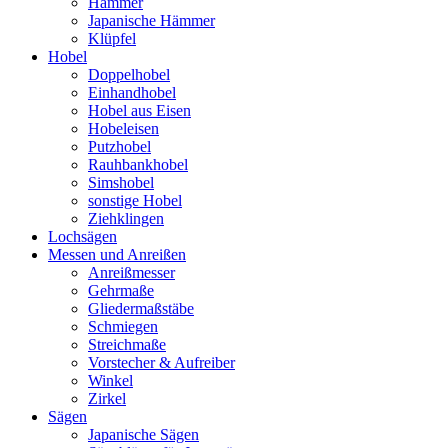
Hämmer
Japanische Hämmer
Klüpfel
Hobel
Doppelhobel
Einhandhobel
Hobel aus Eisen
Hobeleisen
Putzhobel
Rauhbankhobel
Simshobel
sonstige Hobel
Ziehklingen
Lochsägen
Messen und Anreißen
Anreißmesser
Gehrmaße
Gliedermaßstäbe
Schmiegen
Streichmaße
Vorstecher & Aufreiber
Winkel
Zirkel
Sägen
Japanische Sägen