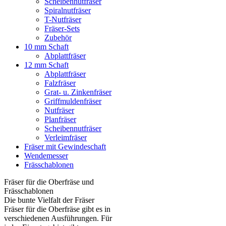
Scheibennutfräser
Spiralnutfräser
T-Nutfräser
Fräser-Sets
Zubehör
10 mm Schaft
Abplattfräser
12 mm Schaft
Abplattfräser
Falzfräser
Grat- u. Zinkenfräser
Griffmuldenfräser
Nutfräser
Planfräser
Scheibennutfräser
Verleimfräser
Fräser mit Gewindeschaft
Wendemesser
Frässchablonen
Fräser für die Oberfräse und
Frässchablonen
Die bunte Vielfalt der Fräser
Fräser für die Oberfräse gibt es in
verschiedenen Ausführungen. Für