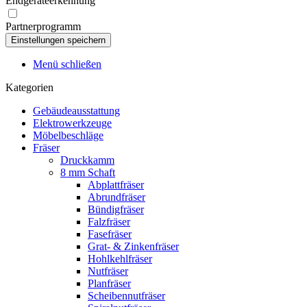
Endgeräteerkennung
Partnerprogramm
Menü schließen
Kategorien
Gebäudeausstattung
Elektrowerkzeuge
Möbelbeschläge
Fräser
Druckkamm
8 mm Schaft
Abplattfräser
Abrundfräser
Bündigfräser
Falzfräser
Fasefräser
Grat- & Zinkenfräser
Hohlkehlfräser
Nutfräser
Planfräser
Scheibennutfräser