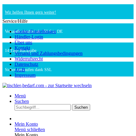
Wir helfen Ihnen gern weiter!
Service/Hilfe
Cookie-Einstellungen
Versandkostenfrei ab 150 € in DE
Händler-Login
Über uns
Kontakt
14 Tage Rückgabe
Versand und Zahlungsbedingungen
Widerrufsrecht
Datenschutz
AGB
Sicher einkaufen dank SSL
Impressum
Menü
Suchen
Suchen
Mein Konto
Menü schließen
Mein Konto