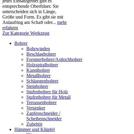
jedes Einsatzgebiet gibt es
entsprechende Oberfräser. Sie
unterscheiden sich in Länge,
Größe und Form. Es gibt sie mit
Anlaufring am Schaft oder...
mehr
erfahren
Zur Kategorie Werkzeug
Bohrer
Bohrwinden
Beschlagbohrer
Forstnerbohrer/Astlochbohrer
Holzspiralbohrer
Kunstbohrer
Metallbohrer
Schlangenbohrer
Steinbohrer
Stufenbohrer für Holz
Stufenbohrer für Metall
Terrassenbohrer
Versenker
Zapfenschneider /
Scheibenschneider
Zubehör
Hämmer und Klüpfel