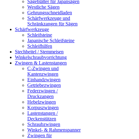
Sägeblätter für Japansägen
Westliche Sägen
Gehrungsschneidladen
Schärfwerkzeuge und
Schränkzangen für Sägen
Schärfwerkzeuge
Schleifsteine
Japanische Schleifsteine
Schleifhilfen
Stechbeitel / Stemmeisen
Winkelschraubvorrichtung
Zwingen & Lastenstangen
C-Zwingen und
Kantenzwingen
Einhandzwingen
Getriebezwingen
Federzwingen /
Druckzangen
Hebelzwingen
Korpuszwingen
Lastenstangen /
Deckenstützen
Schraubzwingen
Winkel- & Rahmenspanner
Zwingen für