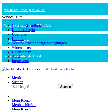
Wir helfen Ihnen gern weiter!
Service/Hilfe
Cookie-Einstellungen
Versandkostenfrei ab 150 € in DE
Händler-Login
Über uns
Kontakt
14 Tage Rückgabe
Versand und Zahlungsbedingungen
Widerrufsrecht
Datenschutz
AGB
Sicher einkaufen dank SSL
Impressum
Menü
Suchen
Suchen
Mein Konto
Menü schließen
Mein Konto