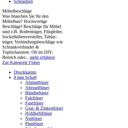
Schrauben
Möbelbeschläge
Was brauchen Sie für den
Möbelbau? Hochwertige
Beschläge! Beschläge für Möbel
sind z.B. Boden­träger, Filzgleiter,
Sockelhöhen­versteller, Tablar­
träger, Verbindungs­beschläge wie
Schrank­verbinder &
Topfscharniere. Ob im DIY-
Bereich oder...
mehr erfahren
Zur Kategorie Fräser
Druckkamm
8 mm Schaft
Abplattfräser
Abrundfräser
Bündigfräser
Falzfräser
Fasefräser
Grat- & Zinkenfräser
Hohlkehlfräser
Nutfräser
Planfräser