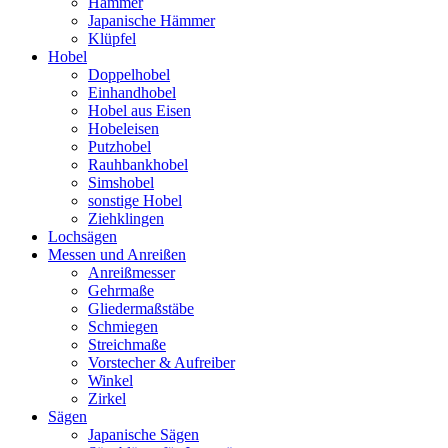
Hämmer
Japanische Hämmer
Klüpfel
Hobel
Doppelhobel
Einhandhobel
Hobel aus Eisen
Hobeleisen
Putzhobel
Rauhbankhobel
Simshobel
sonstige Hobel
Ziehklingen
Lochsägen
Messen und Anreißen
Anreißmesser
Gehrmaße
Gliedermaßstäbe
Schmiegen
Streichmaße
Vorstecher & Aufreiber
Winkel
Zirkel
Sägen
Japanische Sägen