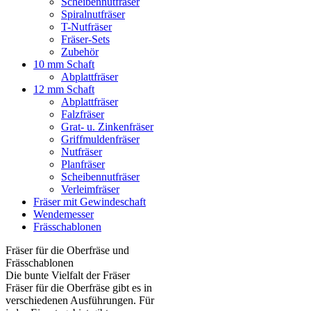
Scheibennutfräser
Spiralnutfräser
T-Nutfräser
Fräser-Sets
Zubehör
10 mm Schaft
Abplattfräser
12 mm Schaft
Abplattfräser
Falzfräser
Grat- u. Zinkenfräser
Griffmuldenfräser
Nutfräser
Planfräser
Scheibennutfräser
Verleimfräser
Fräser mit Gewindeschaft
Wendemesser
Frässchablonen
Fräser für die Oberfräse und
Frässchablonen
Die bunte Vielfalt der Fräser
Fräser für die Oberfräse gibt es in
verschiedenen Ausführungen. Für