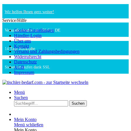
Wir helfen Ihnen gern weiter!
Service/Hilfe
Cookie-Einstellungen
Versandkostenfrei ab 150 € in DE
Händler-Login
Über uns
Kontakt
14 Tage Rückgabe
Versand und Zahlungsbedingungen
Widerrufsrecht
Datenschutz
AGB
Sicher einkaufen dank SSL
Impressum
Menü
Suchen
Suchen
Mein Konto
Menü schließen
Mein Konto