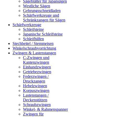
Sägeblätter für Japansägen
Westliche Sägen
Gehrungsschneidladen
Schärfwerkzeuge und
Schränkzangen für Sägen
Schärfwerkzeuge
Schleifsteine
Japanische Schleifsteine
Schleifhilfen
Stechbeitel / Stemmeisen
Winkelschraubvorrichtung
Zwingen & Lastenstangen
C-Zwingen und
Kantenzwingen
Einhandzwingen
Getriebezwingen
Federzwingen /
Druckzangen
Hebelzwingen
Korpuszwingen
Lastenstangen /
Deckenstützen
Schraubzwingen
Winkel- & Rahmenspanner
Zwingen für