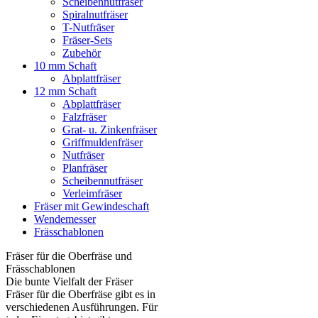
Scheibennutfräser
Spiralnutfräser
T-Nutfräser
Fräser-Sets
Zubehör
10 mm Schaft
Abplattfräser
12 mm Schaft
Abplattfräser
Falzfräser
Grat- u. Zinkenfräser
Griffmuldenfräser
Nutfräser
Planfräser
Scheibennutfräser
Verleimfräser
Fräser mit Gewindeschaft
Wendemesser
Frässchablonen
Fräser für die Oberfräse und
Frässchablonen
Die bunte Vielfalt der Fräser
Fräser für die Oberfräse gibt es in
verschiedenen Ausführungen. Für