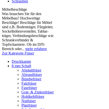
Schrauben
Möbelbeschläge
Was brauchen Sie für den
Möbelbau? Hochwertige
Beschläge! Beschläge für Möbel
sind z.B. Boden­träger, Filzgleiter,
Sockelhöhen­versteller, Tablar­
träger, Verbindungs­beschläge wie
Schrank­verbinder &
Topfscharniere. Ob im DIY-
Bereich oder...
mehr erfahren
Zur Kategorie Fräser
Druckkamm
8 mm Schaft
Abplattfräser
Abrundfräser
Bündigfräser
Falzfräser
Fasefräser
Grat- & Zinkenfräser
Hohlkehlfräser
Nutfräser
Planfräser