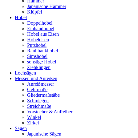
Hämmer
Japanische Hämmer
Klüpfel
Hobel
Doppelhobel
Einhandhobel
Hobel aus Eisen
Hobeleisen
Putzhobel
Rauhbankhobel
Simshobel
sonstige Hobel
Ziehklingen
Lochsägen
Messen und Anreißen
Anreißmesser
Gehrmaße
Gliedermaßstäbe
Schmiegen
Streichmaße
Vorstecher & Aufreiber
Winkel
Zirkel
Sägen
Japanische Sägen