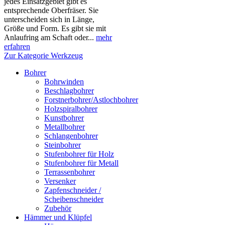
jedes Einsatzgebiet gibt es
entsprechende Oberfräser. Sie
unterscheiden sich in Länge,
Größe und Form. Es gibt sie mit
Anlaufring am Schaft oder...
mehr
erfahren
Zur Kategorie Werkzeug
Bohrer
Bohrwinden
Beschlagbohrer
Forstnerbohrer/Astlochbohrer
Holzspiralbohrer
Kunstbohrer
Metallbohrer
Schlangenbohrer
Steinbohrer
Stufenbohrer für Holz
Stufenbohrer für Metall
Terrassenbohrer
Versenker
Zapfenschneider /
Scheibenschneider
Zubehör
Hämmer und Klüpfel