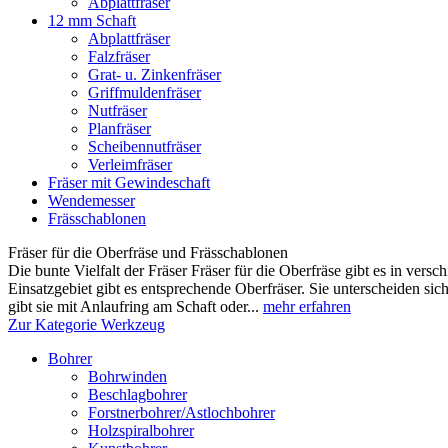
Abplattfräser
12 mm Schaft
Abplattfräser
Falzfräser
Grat- u. Zinkenfräser
Griffmuldenfräser
Nutfräser
Planfräser
Scheibennutfräser
Verleimfräser
Fräser mit Gewindeschaft
Wendemesser
Frässchablonen
Fräser für die Oberfräse und Frässchablonen
Die bunte Vielfalt der Fräser Fräser für die Oberfräse gibt es in ver
Einsatzgebiet gibt es entsprechende Oberfräser. Sie unterscheiden si
gibt sie mit Anlaufring am Schaft oder...
mehr erfahren
Zur Kategorie Werkzeug
Bohrer
Bohrwinden
Beschlagbohrer
Forstnerbohrer/Astlochbohrer
Holzspiralbohrer