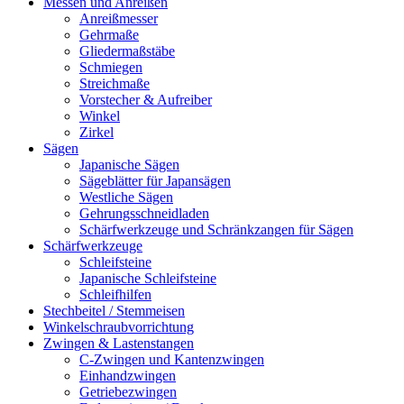
Messen und Anreißen
Anreißmesser
Gehrmaße
Gliedermaßstäbe
Schmiegen
Streichmaße
Vorstecher & Aufreiber
Winkel
Zirkel
Sägen
Japanische Sägen
Sägeblätter für Japansägen
Westliche Sägen
Gehrungsschneidladen
Schärfwerkzeuge und Schränkzangen für Sägen
Schärfwerkzeuge
Schleifsteine
Japanische Schleifsteine
Schleifhilfen
Stechbeitel / Stemmeisen
Winkelschraubvorrichtung
Zwingen & Lastenstangen
C-Zwingen und Kantenzwingen
Einhandzwingen
Getriebezwingen