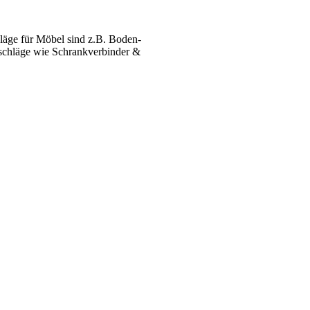
äge für Möbel sind z.B. Boden­
­beschläge wie Schrank­verbinder &