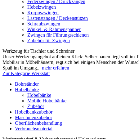
Federzwingen / Druckzangen
Hebelzwingen
Korpuszwingen
Lastenstangen / Deckenstützen
Schraubzwingen
Winkel- & Rahmenspanner
Zwingen für Führungsschienen
Zubehör für Zwingen
Werkzeug für Tischler und Schreiner
Unser Werkzeugangebot auf einen Klick: Selber bauen liegt voll im T
Mobiliar in Möbelhäusern, regt sich bei einigen Menschen der Wuns
Spaß im Umgang...
mehr erfahren
Zur Kategorie Werkstatt
Bohrständer
Hobelbänke
Hobelbänke
Mobile Hobelbänke
Zubehör
Hobelbankzubehör
Maschinenzubehör
Oberflächenbehandlung
Verbrauchsmaterial