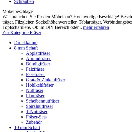
Schrauben
Möbelbeschläge
Was brauchen Sie für den Möbelbau? Hochwertige Beschläge! Beschl
träger, Filzgleiter, Sockelhöhen­versteller, Tablar­träger, Verbindungs
Topfscharniere. Ob im DIY-Bereich oder...
mehr erfahren
Zur Kategorie Fräser
Druckkamm
8 mm Schaft
Abplattfräser
Abrundfräser
Bündigfräser
Falzfräser
Fasefräser
Grat- & Zinkenfräser
Hohlkehlfräser
Nutfräser
Planfräser
Scheibennutfräser
Spiralnutfräser
T-Nutfräser
Fräser-Sets
Zubehör
10 mm Schaft