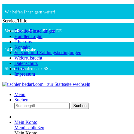
Wir helfen Ihnen gern weiter!
Service/Hilfe
Cookie-Einstellungen
Versandkostenfrei ab 150 € in DE
Händler-Login
Über uns
Kontakt
14 Tage Rückgabe
Versand und Zahlungsbedingungen
Widerrufsrecht
Datenschutz
AGB
Sicher einkaufen dank SSL
Impressum
Menü
Suchen
Suchen
Mein Konto
Menü schließen
Mein Konto