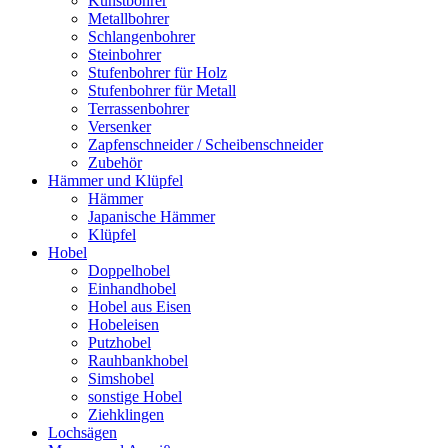
Kunstbohrer
Metallbohrer
Schlangenbohrer
Steinbohrer
Stufenbohrer für Holz
Stufenbohrer für Metall
Terrassenbohrer
Versenker
Zapfenschneider / Scheibenschneider
Zubehör
Hämmer und Klüpfel
Hämmer
Japanische Hämmer
Klüpfel
Hobel
Doppelhobel
Einhandhobel
Hobel aus Eisen
Hobeleisen
Putzhobel
Rauhbankhobel
Simshobel
sonstige Hobel
Ziehklingen
Lochsägen